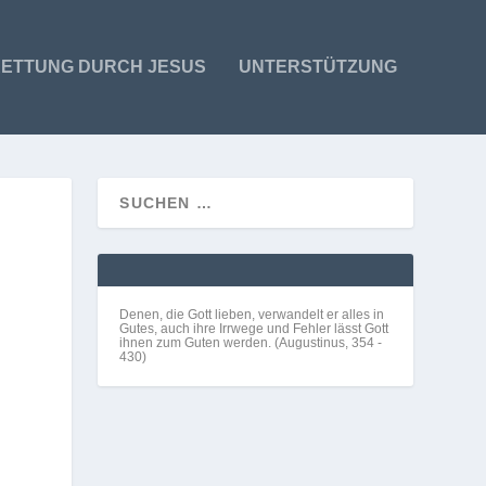
ETTUNG DURCH JESUS
UNTERSTÜTZUNG
Denen, die Gott lieben, verwandelt er alles in
Gutes, auch ihre Irrwege und Fehler lässt Gott
ihnen zum Guten werden. (Augustinus, 354 -
430)