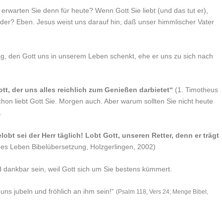
rwarten Sie denn für heute? Wenn Gott Sie liebt (und das tut er),
der? Eben. Jesus weist uns darauf hin, daß unser himmlischer Vater
ag, den Gott uns in unserem Leben schenkt, ehe er uns zu sich nach
t, der uns alles reichlich zum Genießen darbietet“
(1. Timotheus
chon liebt Gott Sie. Morgen auch. Aber warum sollten Sie nicht heute
.
lobt sei der Herr täglich! Lobt Gott, unseren Retter, denn er trägt
es Leben Bibelübersetzung, Holzgerlingen, 2002)
d dankbar sein, weil Gott sich um Sie bestens kümmert.
uns jubeln und fröhlich an ihm sein!“
(Psalm 118, Vers 24; Menge Bibel,