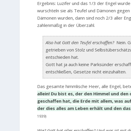
Ergebnis: Luzifer und das 1/3 der Engel wurd
wurschteln sie als Teufel und Dämonen gegen 
Dämonen wurden, dann sind noch 2/3 aller Enge
zahlenmäßig in der Überzahl.
Also hat Gott den Teufel erschaffen?
Nein. Go
getrieben von Stolz und Selbstüberschätz
entschieden hat.
Gott hat ja auch keine Parksünder erschaff
entschließen, Gesetze nicht einzuhalten.
Das gesamte himmlische Heer, alle Engel, bet
allein! Du bist es, der den Himmel und de
geschaffen hat, die Erde mit allem, was auf 
der dies alles am Leben erhält und den da
1939)
Wie? Gott hat alles erschaffen? Und was ist mit d