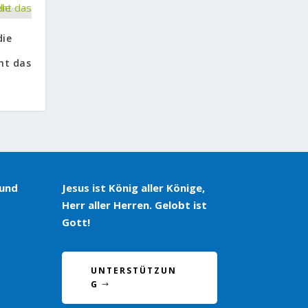
die
ht das
 und
Jesus ist König aller Könige,
Herr aller Herren. Gelobt ist
Gott!
UNTERSTÜTZUN
G