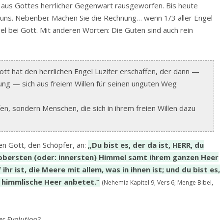
e aus Gottes herrlicher Gegenwart rausgeworfen. Bis heute
uns. Nebenbei: Machen Sie die Rechnung… wenn 1/3 aller Engel
l bei Gott. Mit anderen Worten: Die Guten sind auch rein
tt hat den herrlichen Engel Luzifer erschaffen, der dann —
ung — sich aus freiem Willen für seinen unguten Weg
en, sondern Menschen, die sich in ihrem freien Willen dazu
en Gott, den Schöpfer, an:
„Du bist es, der da ist, HERR, du
n obersten (oder: innersten) Himmel samt ihrem ganzen Heer
ihr ist, die Meere mit allem, was in ihnen ist; und du bist es
s himmlische Heer anbetet.“
(Nehemia Kapitel 9, Vers 6; Menge Bibel,
er Evolution?