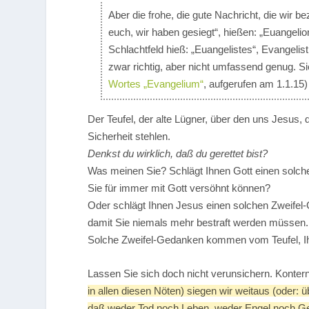
Aber die frohe, die gute Nachricht, die wir b
euch, wir haben gesiegt“, hießen: „Euangeli
Schlachtfeld hieß: „Euangelistes“, Evangelis
zwar richtig, aber nicht umfassend genug. Si
Wortes „Evangelium“
, aufgerufen am 1.1.15)
Der Teufel, der alte Lügner, über den uns Jesus, d
Sicherheit stehlen.
Denkst du wirklich, daß du gerettet bist?
Was meinen Sie? Schlägt Ihnen Gott einen solch
Sie für immer mit Gott versöhnt können?
Oder schlägt Ihnen Jesus einen solchen Zweifel-G
damit Sie niemals mehr bestraft werden müssen.
Solche Zweifel-Gedanken kommen vom Teufel, I
Lassen Sie sich doch nicht verunsichern. Konter
in allen diesen Nöten) siegen wir weitaus (oder: 
daß weder Tod noch Leben, weder Engel noch Ge