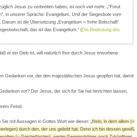
ezüglich Jesus zu verbreiten haben, ist noch viel mehr. „“Freut
on“, in unserer Sprache: Evangelium. Und der Siegesbote vom
t. Darum ist die Übersetzung „Evangelium = frohe Botschaft“
egesbotschaft, das ist das Evangelium.“ (
Die Bedeutung des
aß er ein Dieb ist, will natürlich Ihre durch Jesus erworbene
en Gedanken vor, der den majestätischen Jesus geopfert hat, damit
edanken vor? Der Jesus, der sich für Sie hat hinrichten lassen,
hrem Feind.
n Sie mit Aussagen in Gottes Wort wie dieser:
„Nein, in dem allem (=
überlegen) durch den, der uns geliebt hat. Denn ich bin dessen gewiß,
walten (= Geisterfürsten), weder Gegenwärtiges noch Zukünftiges