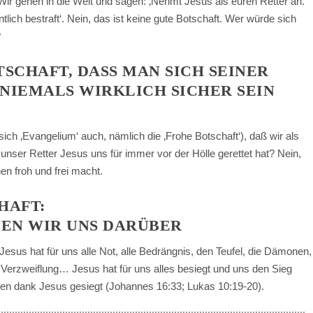
Wir gehen in die Welt und sagen: ‚Nehmt Jesus als euren Retter an.
lich bestraft‘. Nein, das ist keine gute Botschaft. Wer würde sich
?
CHAFT, DASS MAN SICH SEINER R
IEMALS WIRKLICH SICHER SEIN K
ich ‚Evangelium‘ auch, nämlich die ‚Frohe Botschaft‘), daß wir als
nser Retter Jesus uns für immer vor der Hölle gerettet hat? Nein,
en froh und frei macht.
HAFT:
UEN WIR UNS DARÜBER
Jesus hat für uns alle Not, alle Bedrängnis, den Teufel, die Dämonen,
Verzweiflung… Jesus hat für uns alles besiegt und uns den Sieg
ben dank Jesus gesiegt (Johannes 16:33; Lukas 10:19-20).