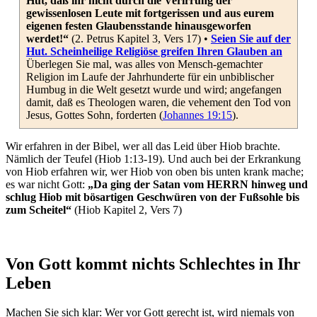
Hut, daß ihr nicht durch die Verirrung der
gewissenlosen Leute mit fortgerissen und aus eurem
eigenen festen Glaubensstande hinausgeworfen
werdet!“
(2. Petrus Kapitel 3, Vers 17) •
Seien Sie auf der
Hut. Scheinheilige Religiöse greifen Ihren Glauben an
Überlegen Sie mal, was alles von Mensch-gemachter
Religion im Laufe der Jahrhunderte für ein unbiblischer
Humbug in die Welt gesetzt wurde und wird; angefangen
damit, daß es Theologen waren, die vehement den Tod von
Jesus, Gottes Sohn, forderten (
Johannes 19:15
).
Wir erfahren in der Bibel, wer all das Leid über Hiob brachte.
Nämlich der Teufel (Hiob 1:13-19). Und auch bei der Erkrankung
von Hiob erfahren wir, wer Hiob von oben bis unten krank mache;
es war nicht Gott:
„Da ging der Satan vom HERRN hinweg und
schlug Hiob mit bösartigen Geschwüren von der Fußsohle bis
zum Scheitel“
(Hiob Kapitel 2, Vers 7)
Von Gott kommt nichts Schlechtes in Ihr
Leben
Machen Sie sich klar: Wer vor Gott gerecht ist, wird niemals von