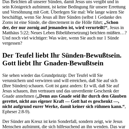
Das Beichten all unserer Sünden, damit Jesus uns vergibt und in
sein Königreich aufnimmt, ist keine Bedingung für unsere Errettung
und Versöhnung mit Gott. Überlegen Sie mal: Wie lange wären Sie
beschäftigt, wenn Sie Jesus all Ihre Sünden (selbst 1 Gedanke des
Zorns ist eine Sünde, die directement in die Hölle führt;
„Schon
der, der nur zornig auf jemanden ist, wird verurteilt!“
, Jesus in
Matthäus 5:22; Neues Leben Bibelübersetzung) beichten müßten…?
Und noch viel wichtiger: Was wäre, wenn Sie auch nur 1 Sünde
vergessen?
Der Teufel liebt Ihr Sünden-Bewußtsein.
Gott liebt Ihr Gnaden-Bewußtsein
Sie sehen wieder das Grundprinzip: Der Teufel will Sie
verunsichern und verwirren und will erreichen, daß Sie auf sich
(Ihre Sünden) schauen. Gott ist ganz anders: Er will, daß Sie auf
Jesus schauen, ihm vertrauen und das unverdiente Geschenk der
Gnade annehmen (
„Denn aus Gnade seid ihr durch den Glauben
gerettet, nicht aus eigener Kraft — Gott hat es geschenkt —,
nicht aufgrund eurer Werke, damit keiner sich rühmen kann.“
,
Epheser 2:8-9).
Der Sünder am Kreuz ist kein Sonderfall, sondern zeigt, wie Jesus
Menschen aufnimmt, die sich hilfesuchend an ihn wenden. Das war