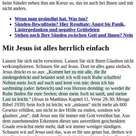
beim Sünder neben ihm am Kreuz so, das ist auch bei Ihnen und mir
nicht anders.
Wenn man gesündigt hat. Was tun?
Sünden-Bewußtsein? Hier Resultate: Angst bis Panik,
Lästergedanken und negative Grübeleien
Stehen noch Ihre Sünden zwischen Gott und Ihnen? Nein
Mit Jesus ist alles herrlich einfach
Lassen Sie sich nicht verwirren. Lassen Sie sich Ihren Glauben nicht
verkomplizieren. Schauen Sie auf Jesus. Dort ist alles ganz einfach.
Jesus drückt es so aus:
„Kommt her zu mir alle, die ihr
niedergedrückt und belastet seid: ich will euch Ruhe schaffen!
Nehmt mein Joch auf euch und lernt von mir; denn ich bin
sanftmütig (oder: liebreich) und von Herzen demütig: so werdet ihr
Ruhe finden für eure Seelen; denn mein Joch ist sanft, und meine
Last ist leicht.“
(Jesus in Matthäus Kapitel 11, Verse 28-30; Menge
Bibel 1939) Sein Joch ist leicht; wir „müssen“ nicht mehr als 600
Gesetze erfüllen, um nicht in der Hölle zu enden, sondern wir
glauben „nur“, daß Jesus uns für immer mit Gott versöhnt hat. Aus
dem zunehmenden Erkennen dieser uns unverdient geschenkten
Gnade erwächst mehr mehr, daß wir immer weniger sündigen.
Schauen wir auf Jesus und das, was er für uns getan hat, drehen wir