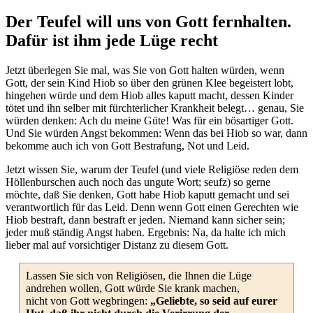
Der Teufel will uns von Gott fernhalten.
Dafür ist ihm jede Lüge recht
Jetzt überlegen Sie mal, was Sie von Gott halten würden, wenn
Gott, der sein Kind Hiob so über den grünen Klee begeistert lobt,
hingehen würde und dem Hiob alles kaputt macht, dessen Kinder
tötet und ihn selber mit fürchterlicher Krankheit belegt… genau, Sie
würden denken: Ach du meine Güte! Was für ein bösartiger Gott.
Und Sie würden Angst bekommen: Wenn das bei Hiob so war, dann
bekomme auch ich von Gott Bestrafung, Not und Leid.
Jetzt wissen Sie, warum der Teufel (und viele Religiöse reden dem
Höllenburschen auch noch das ungute Wort; seufz) so gerne
möchte, daß Sie denken, Gott habe Hiob kaputt gemacht und sei
verantwortlich für das Leid. Denn wenn Gott einen Gerechten wie
Hiob bestraft, dann bestraft er jeden. Niemand kann sicher sein;
jeder muß ständig Angst haben. Ergebnis: Na, da halte ich mich
lieber mal auf vorsichtiger Distanz zu diesem Gott.
Lassen Sie sich von Religiösen, die Ihnen die Lüge
andrehen wollen, Gott würde Sie krank machen,
nicht von Gott wegbringen:
„Geliebte, so seid auf eurer