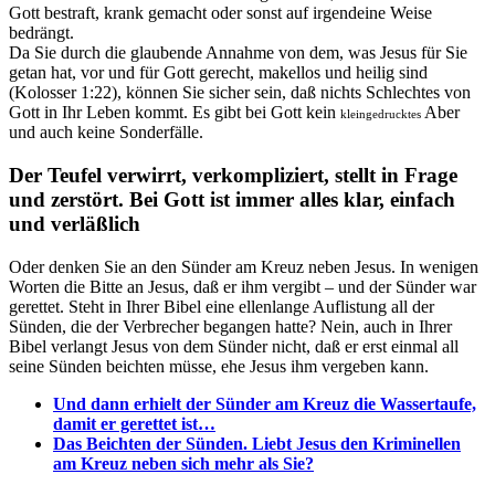
Gott bestraft, krank gemacht oder sonst auf irgendeine Weise
bedrängt.
Da Sie durch die glaubende Annahme von dem, was Jesus für Sie
getan hat, vor und für Gott gerecht, makellos und heilig sind
(Kolosser 1:22), können Sie sicher sein, daß nichts Schlechtes von
Gott in Ihr Leben kommt. Es gibt bei Gott kein
Aber
kleingedrucktes
und auch keine Sonderfälle.
Der Teufel verwirrt, verkompliziert, stellt in Frage
und zerstört. Bei Gott ist immer alles klar, einfach
und verläßlich
Oder denken Sie an den Sünder am Kreuz neben Jesus. In wenigen
Worten die Bitte an Jesus, daß er ihm vergibt – und der Sünder war
gerettet. Steht in Ihrer Bibel eine ellenlange Auflistung all der
Sünden, die der Verbrecher begangen hatte? Nein, auch in Ihrer
Bibel verlangt Jesus von dem Sünder nicht, daß er erst einmal all
seine Sünden beichten müsse, ehe Jesus ihm vergeben kann.
Und dann erhielt der Sünder am Kreuz die Wassertaufe,
damit er gerettet ist…
Das Beichten der Sünden. Liebt Jesus den Kriminellen
am Kreuz neben sich mehr als Sie?