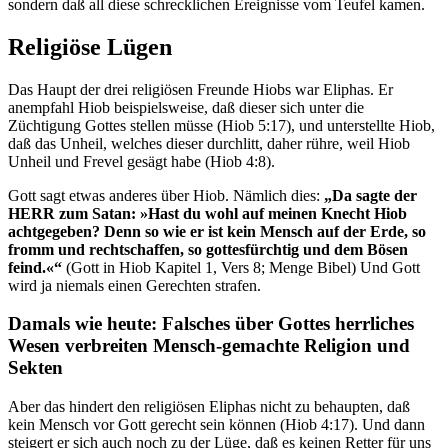
sondern daß all diese schrecklichen Ereignisse vom Teufel kamen.
Religiöse Lügen
Das Haupt der drei religiösen Freunde Hiobs war Eliphas. Er
anempfahl Hiob beispielsweise, daß dieser sich unter die
Züchtigung Gottes stellen müsse (Hiob 5:17), und unterstellte Hiob,
daß das Unheil, welches dieser durchlitt, daher rühre, weil Hiob
Unheil und Frevel gesägt habe (Hiob 4:8).
Gott sagt etwas anderes über Hiob. Nämlich dies:
„Da sagte der
HERR zum Satan: »Hast du wohl auf meinen Knecht Hiob
achtgegeben? Denn so wie er ist kein Mensch auf der Erde, so
fromm und rechtschaffen, so gottesfürchtig und dem Bösen
feind.«“
(Gott in Hiob Kapitel 1, Vers 8; Menge Bibel) Und Gott
wird ja niemals einen Gerechten strafen.
Damals wie heute: Falsches über Gottes herrliches
Wesen verbreiten Mensch-gemachte Religion und
Sekten
Aber das hindert den religiösen Eliphas nicht zu behaupten, daß
kein Mensch vor Gott gerecht sein können (Hiob 4:17). Und dann
steigert er sich auch noch zu der Lüge, daß es keinen Retter für uns