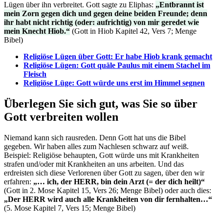
Lügen über ihn verbreitet. Gott sagte zu Eliphas:
„Entbrannt ist
mein Zorn gegen dich und gegen deine beiden Freunde; denn
ihr habt nicht richtig (oder: aufrichtig) von mir geredet wie
mein Knecht Hiob.“
(Gott in Hiob Kapitel 42, Vers 7; Menge
Bibel)
Religiöse Lügen über Gott: Er habe Hiob krank gemacht
Religiöse Lügen: Gott quäle Paulus mit einem Stachel im
Fleisch
Religiöse Lüge: Gott würde uns erst im Himmel segnen
Überlegen Sie sich gut, was Sie so über
Gott verbreiten wollen
Niemand kann sich rausreden. Denn Gott hat uns die Bibel
gegeben. Wir haben alles zum Nachlesen schwarz auf weiß.
Beispiel: Religiöse behaupten, Gott würde uns mit Krankheiten
strafen und/oder mit Krankheiten an uns arbeiten. Und das
erdreisten sich diese Verlorenen über Gott zu sagen, über den wir
erfahren:
„… ich, der HERR, bin dein Arzt (= der dich heilt)“
(Gott in 2. Mose Kapitel 15, Vers 26; Menge Bibel) oder auch dies:
„Der HERR wird auch alle Krankheiten von dir fernhalten…“
(5. Mose Kapitel 7, Vers 15; Menge Bibel)