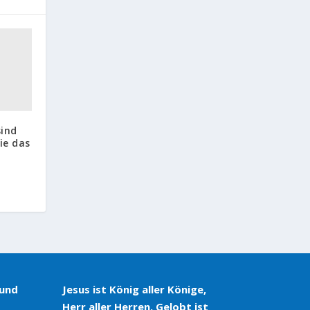
sind
ie das
 und
Jesus ist König aller Könige,
Herr aller Herren. Gelobt ist