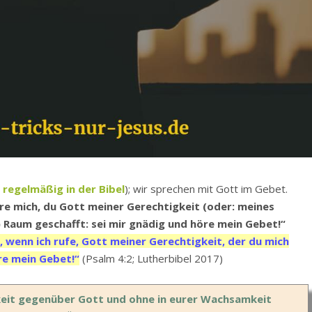
e regelmäßig in der Bibel
); wir sprechen mit Gott im Gebet.
re mich, du Gott meiner Gerechtigkeit (oder: meines
) Raum geschafft: sei mir gnädig und höre mein Gebet!“
, wenn ich rufe, Gott meiner Gerechtigkeit, der du mich
re mein Gebet!“
(Psalm 4:2; Lutherbibel 2017)
rkeit gegenüber Gott und ohne in eurer Wachsamkeit