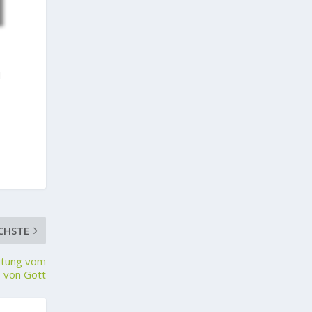
d
CHSTE
eutung vom
s von Gott