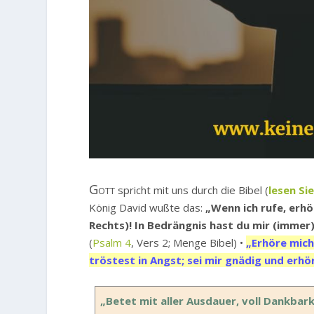
Gott
spricht mit uns durch die Bibel (
lesen Si
König David wußte das:
„Wenn ich rufe, erhö
Rechts)! In Bedrängnis hast du mir (immer
(
Psalm 4
, Vers 2; Menge Bibel) •
„Erhöre mich
tröstest in Angst; sei mir gnädig und erhö
„Betet mit aller Ausdauer, voll Dankba