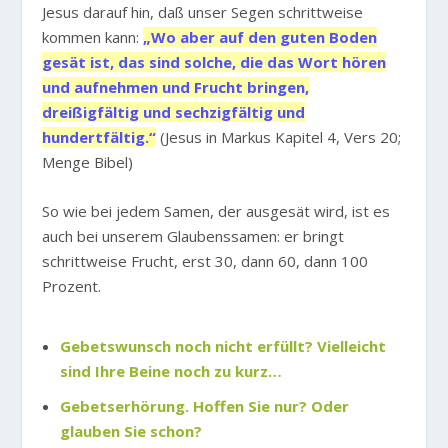
Jesus darauf hin, daß unser Segen schrittweise
kommen kann:
„Wo aber auf den guten Boden
gesät ist, das sind solche, die das Wort hören
und aufnehmen und Frucht bringen,
dreißigfältig und sechzigfältig und
hundertfältig.“
(Jesus in Markus Kapitel 4, Vers 20;
Menge Bibel)
So wie bei jedem Samen, der ausgesät wird, ist es
auch bei unserem Glaubenssamen: er bringt
schrittweise Frucht, erst 30, dann 60, dann 100
Prozent.
Gebetswunsch noch nicht erfüllt? Vielleicht
sind Ihre Beine noch zu kurz…
Gebetserhörung. Hoffen Sie nur? Oder
glauben Sie schon?