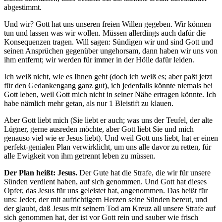
abgestimmt.
Und wir? Gott hat uns unseren freien Willen gegeben. Wir können
tun und lassen was wir wollen. Müssen allerdings auch dafür die
Konsequenzen tragen. Will sagen: Sündigen wir und sind Gott und
seinen Ansprüchen gegenüber ungehorsam, dann haben wir uns von
ihm entfernt; wir werden für immer in der Hölle dafür leiden.
Ich weiß nicht, wie es Ihnen geht (doch ich weiß es; aber paßt jetzt
für den Gedankengang ganz gut), ich jedenfalls könnte niemals bei
Gott leben, weil Gott mich nicht in seiner Nähe ertragen könnte. Ich
habe nämlich mehr getan, als nur 1 Bleistift zu klauen.
Aber Gott liebt mich (Sie liebt er auch; was uns der Teufel, der alte
Lügner, gerne ausreden möchte, aber Gott liebt Sie und mich
genauso viel wie er Jesus liebt). Und weil Gott uns liebt, hat er einen
perfekt-genialen Plan verwirklicht, um uns alle davor zu retten, für
alle Ewigkeit von ihm getrennt leben zu müssen.
Der Plan heißt: Jesus.
Der Gute hat die Strafe, die wir für unsere
Sünden verdient haben, auf sich genommen. Und Gott hat dieses
Opfer, das Jesus für uns geleistet hat, angenommen. Das heißt für
uns: Jeder, der mit aufrichtigem Herzen seine Sünden bereut, und
der glaubt, daß Jesus mit seinem Tod am Kreuz all unsere Strafe auf
sich genommen hat, der ist vor Gott rein und sauber wie frisch