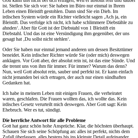
Gott kann uns nicht bei sich ertragen, weil er absolut rein und sauber
ist. Stellen Sie sich vor: Sie haben im Büro nur einmal in Ihrem
Leben einen Bleistift gestohlen. Dann sind Sie ein Dieb. Im
irdischen System würde ein Richter vielleicht sagen ‚Ach ja, ein
Bleistift. Das verfolge ich nicht, ich habe schlimmere Diebstähle zu
ahnden‘. Aber für Gott ist der Diebstahl von 1 Bleistift ein
Diebstahl. Und das ist eine Versündigung ihm gegenüber, der uns
gesagt hat ‚Du sollst nicht stehlen‘.
Oder Sie haben nur einmal jemand anderen um dessen Besitztümer
beneidet. Kein irdischer Richter würde Sie (oder mich) deswegen
anklagen. Vor Gott aber, der absolut rein ist, ist das eine Sünde. Und
die trennt uns von ihm für immer. Für immer? Warum das denn?
Nun, weil Gott absolut rein, sauber und perfekt ist. Er kann einfach
nicht jemanden bei sich ertragen, der auch nur einen sündhaften
Gedanken hat.
Ich habe in meinem Leben mit einigen Frauen, die verheiratet
waren, geschlafen. Die Frauen wollten das, ich wollte das. Kein
irdisches Gesetz verurteilt mich deswegen. Aber Gott sagt: Kein
Ehebruch. Wer es tut, sündigt.
Die herrliche Antwort für alle Probleme
Gott hat ganz schön hohe Ansprüche. Klar, die höchsten überhaupt.
Schauen Sie sich seine Schöpfung an: alles ist perfekt, nichts dem
Zufall überlassen, alles bestens bis ins kleinste Detail aufeinander