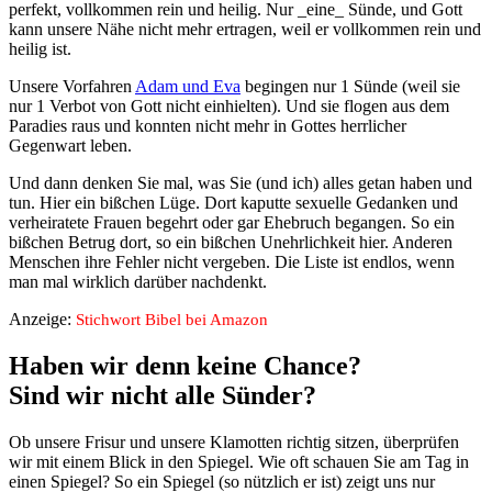
perfekt, vollkommen rein und heilig. Nur _eine_ Sünde, und Gott
kann unsere Nähe nicht mehr ertragen, weil er vollkommen rein und
heilig ist.
Unsere Vorfahren
Adam und Eva
begingen nur 1 Sünde (weil sie
nur 1 Verbot von Gott nicht einhielten). Und sie flogen aus dem
Paradies raus und konnten nicht mehr in Gottes herrlicher
Gegenwart leben.
Und dann denken Sie mal, was Sie (und ich) alles getan haben und
tun. Hier ein bißchen Lüge. Dort kaputte sexuelle Gedanken und
verheiratete Frauen begehrt oder gar Ehebruch begangen. So ein
bißchen Betrug dort, so ein bißchen Unehrlichkeit hier. Anderen
Menschen ihre Fehler nicht vergeben. Die Liste ist endlos, wenn
man mal wirklich darüber nachdenkt.
Anzeige:
Stichwort
Bibel
bei Amazon
Haben wir denn keine Chance?
Sind wir nicht alle Sünder?
Ob unsere Frisur und unsere Klamotten richtig sitzen, überprüfen
wir mit einem Blick in den Spiegel. Wie oft schauen Sie am Tag in
einen Spiegel? So ein Spiegel (so nützlich er ist) zeigt uns nur