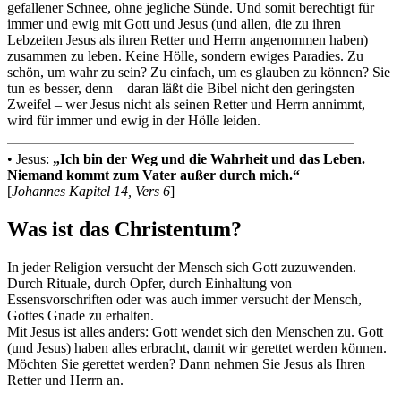
gefallener Schnee, ohne jegliche Sünde. Und somit berechtigt für
immer und ewig mit Gott und Jesus (und allen, die zu ihren
Lebzeiten Jesus als ihren Retter und Herrn angenommen haben)
zusammen zu leben. Keine Hölle, sondern ewiges Paradies. Zu
schön, um wahr zu sein? Zu einfach, um es glauben zu können? Sie
tun es besser, denn – daran läßt die Bibel nicht den geringsten
Zweifel – wer Jesus nicht als seinen Retter und Herrn annimmt,
wird für immer und ewig in der Hölle leiden.
• Jesus:
„Ich bin der Weg und die Wahrheit und das Leben.
Niemand kommt zum Vater außer durch mich.“
[
Johannes Kapitel 14, Vers 6
]
Was ist das Christentum?
In jeder Religion versucht der Mensch sich Gott zuzuwenden.
Durch Rituale, durch Opfer, durch Einhaltung von
Essensvorschriften oder was auch immer versucht der Mensch,
Gottes Gnade zu erhalten.
Mit Jesus ist alles anders: Gott wendet sich den Menschen zu. Gott
(und Jesus) haben alles erbracht, damit wir gerettet werden können.
Möchten Sie gerettet werden? Dann nehmen Sie Jesus als Ihren
Retter und Herrn an.