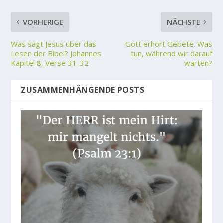
VORHERIGE
NÄCHSTE
Was sagt Jesus über das
Gott erhört Gebete. Was
Lesen der Bibel? Johannes
tun, während wir darauf
Kapitel 8, Verse 31-32
warten?
ZUSAMMENHÄNGENDE POSTS