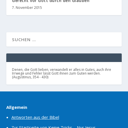
Gerecht vor Gott durch den Glauben
7. November 2015
Denen, die Gott lieben, verwandelt er alles in Gutes, auch ihre
Irrwege und Fehler lässt Gott ihnen zum Guten werden.
(Augustinus, 354 - 430)
Allgemein
Antworten aus der Bibel
Zur Startseite von Keine Tricks – Nur Jesus