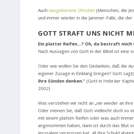
Auch
neugeborene Christen
(Menschen, die Je
und immer wieder in die Jammer-Falle, die der T
GOTT STRAFT UNS NICHT 
Ein platter Reifen…? Oh, da bestraft mich
Nach Aussagen von Gott in der Bibel ist eine so
Oder wie wollen Sie den Gedanken, daß die Aut
eigener Zusage in Einklang bringen? Gott sagt(
ihre Sünden denken.“
(Gott in Hebräer Kapit
2002)
Was verstehen wir nicht an „nie wieder an ihr
Oder meinen Sie, daß Gott vielleicht doch so e
mit einem platten Reifen oder was auch immer 
angenommen haben, dann ist durch das Blut von
Jerusalem vergossen hat, all Ihre Schuld abgeg