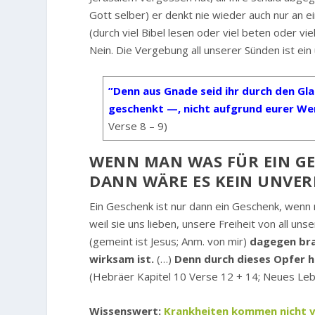
Gott selber) er denkt nie wieder auch nur an e
(durch viel Bibel lesen oder viel beten oder v
Nein. Die Vergebung all unserer Sünden ist ei
”Denn aus Gnade seid ihr durch den Gl
geschenkt —, nicht aufgrund eurer Wer
Verse 8 – 9)
WENN MAN WAS FÜR EIN GE
DANN WÄRE ES KEIN UNVER
Ein Geschenk ist nur dann ein Geschenk, wenn 
weil sie uns lieben, unsere Freiheit von all un
(gemeint ist Jesus; Anm. von mir)
dagegen brac
wirksam ist.
(…)
Denn durch dieses Opfer ha
(Hebräer Kapitel 10 Verse 12 + 14; Neues Leb
Wissenswert:
Krankheiten kommen nicht 