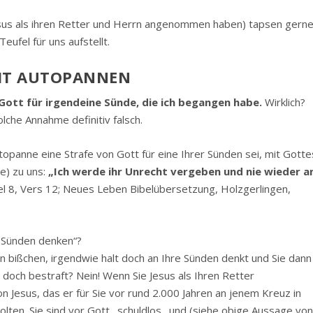
sus als ihren Retter und Herrn angenommen haben) tapsen gern
eufel für uns aufstellt.
MIT AUTOPANNEN
 Gott für irgendeine Sünde, die ich begangen habe.
Wirklich?
lche Annahme definitiv falsch.
opanne eine Strafe von Gott für eine Ihrer Sünden sei, mit Gotte
e) zu uns:
„Ich werde ihr Unrecht vergeben und nie wieder a
el 8, Vers 12; Neues Leben Bibelübersetzung, Holzgerlingen,
e Sünden denken“?
in bißchen, irgendwie halt doch an Ihre Sünden denkt und Sie dann
doch bestraft? Nein! Wenn Sie Jesus als Ihren Retter
 Jesus, das er für Sie vor rund 2.000 Jahren an jenem Kreuz in
olten. Sie sind vor Gott _schuldlos_ und (siehe obige Aussage vo