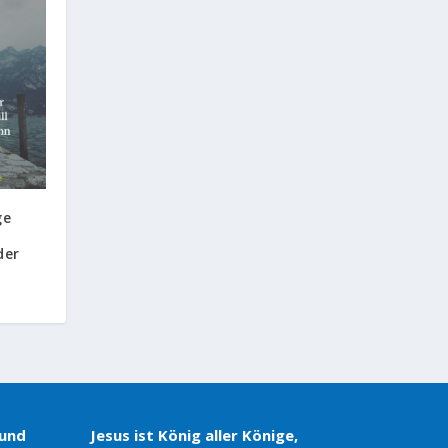
ge
der
 und
Jesus ist König aller Könige,