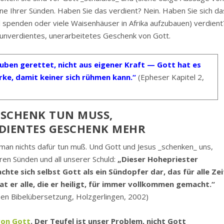
ine Ihrer Sünden. Haben Sie das verdient? Nein. Haben Sie sich da
iel spenden oder viele Waisenhäuser in Afrika aufzubauen) verdient
n unverdientes, unerarbeitetes Geschenk von Gott.
auben gerettet, nicht aus eigener Kraft — Gott hat es
ke, damit keiner sich rühmen kann.“
(Epheser Kapitel 2,
SCHENK TUN MUSS,
DIENTES GESCHENK MEHR
man nichts dafür tun muß. Und Gott und Jesus _schenken_ uns,
seren Sünden und all unserer Schuld:
„Dieser Hohepriester
hte sich selbst Gott als ein Sündopfer dar, das für alle Zei
t er alle, die er heiligt, für immer vollkommen gemacht.“
en Bibelübersetzung, Holzgerlingen, 2002)
von Gott
. Der Teufel ist unser Problem, nicht Gott