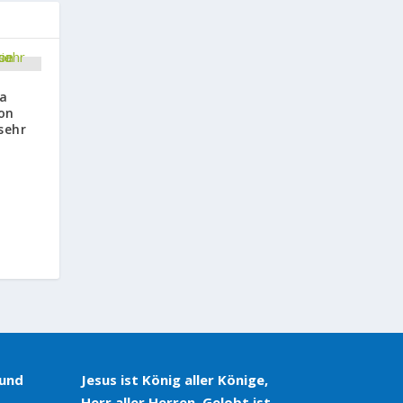
ia
on
sehr
 und
Jesus ist König aller Könige,
Herr aller Herren. Gelobt ist