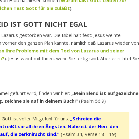
l von Hiob nachlesen können (
Warum läßt Gott Leiden zu?
lchen Test Gott für Sie zuläßt
).
EID IST GOTT NICHT EGAL
 Lazarus gestorben war. Die Bibel hält fest: Jesus weinte
n vorher den ganzen Plan kannte, nämlich daß Lazarus wieder vo
n Ihre Probleme mit dem Tod von Lazarus und seiner
n?
). Jesus weint mit Ihnen, wenn Sie fertig sind. Aber er richtet Si
mel geführt wird, finden wir hier:
„Mein Elend ist aufgezeichne
, zeichne sie auf in deinem Buch!“
(Psalm 56:9)
 Gott ist voller Mitgefühl für uns.
„Schreien die
ntreißt sie all ihren Ängsten. Nahe ist der Herr den
uf, die zerknirscht sind.“
(Psalm 34, Verse 18 – 19)