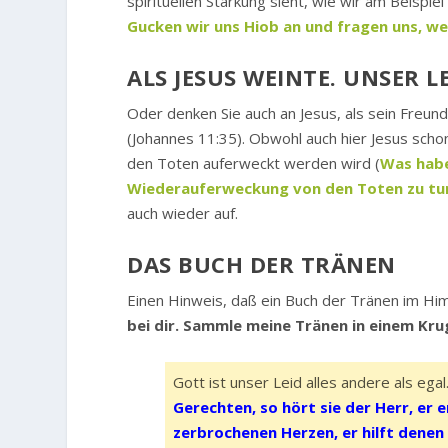
spirituellen Stärkung sieht, wie wir am Beispie
Gucken wir uns Hiob an und fragen uns, we
ALS JESUS WEINTE. UNSER L
Oder denken Sie auch an Jesus, als sein Freund
(Johannes 11:35). Obwohl auch hier Jesus scho
den Toten auferweckt werden wird (
Was habe
Wiederauferweckung von den Toten zu tu
auch wieder auf.
DAS BUCH DER TRÄNEN
Einen Hinweis, daß ein Buch der Tränen im Him
bei dir. Sammle meine Tränen in einem Krug
Gott ist unser Leid alles andere als egal.
Gerechten, so hört sie der Herr, er e
zerbrochenen Herzen, er hilft denen a