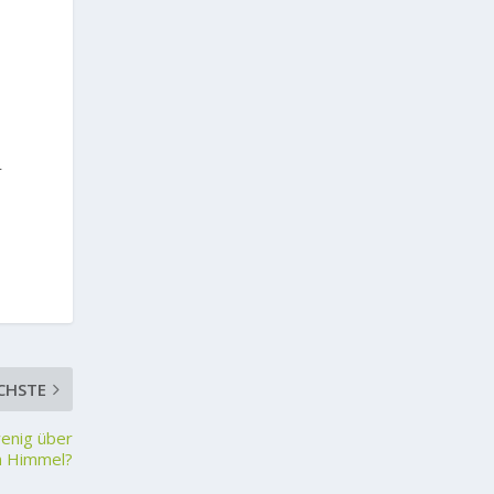
r
CHSTE
wenig über
n Himmel?