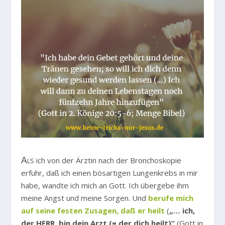
Als
ich von der Ärztin nach der Bronchoskopie
erfuhr, daß ich einen bösartigen Lungenkrebs in mir
habe, wandte ich mich an Gott. Ich übergebe ihm
meine Angst und meine Sorgen. Und
berufe mich
auf seine festen Zusagen, daß er heilt
(
„… ich,
der HERR, bin dein Arzt (= der dich heilt)“
(Gott in