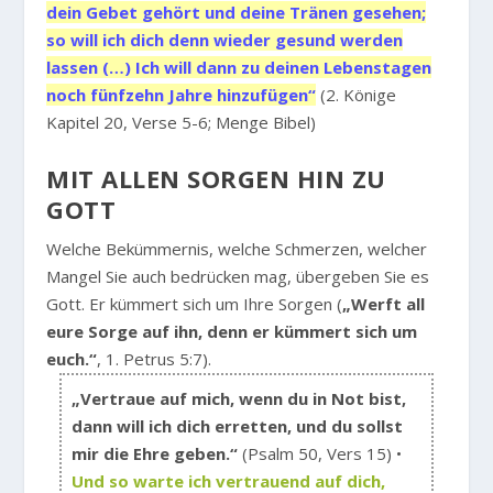
dein Gebet gehört und deine Tränen gesehen;
so will ich dich denn wieder gesund werden
lassen (…) Ich will dann zu deinen Lebenstagen
noch fünfzehn Jahre hinzufügen“
(2. Könige
Kapitel 20, Verse 5-6; Menge Bibel)
MIT ALLEN SORGEN HIN ZU
GOTT
Welche Bekümmernis, welche Schmerzen, welcher
Mangel Sie auch bedrücken mag, übergeben Sie es
Gott. Er kümmert sich um Ihre Sorgen (
„Werft all
eure Sorge auf ihn, denn er kümmert sich um
euch.“
, 1. Petrus 5:7).
„Vertraue auf mich, wenn du in Not bist,
dann will ich dich erretten, und du sollst
mir die Ehre geben.“
(Psalm 50, Vers 15) •
Und so warte ich vertrauend auf dich,