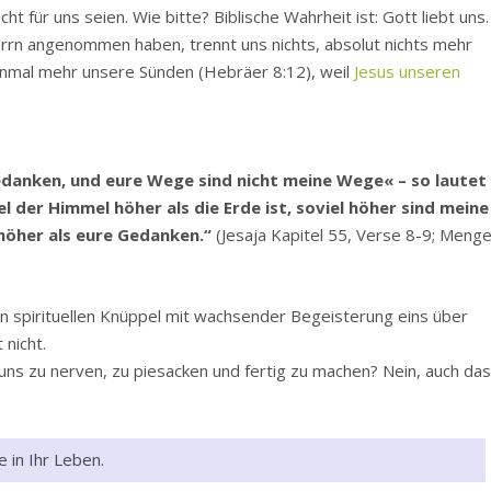
t für uns seien. Wie bitte? Biblische Wahrheit ist: Gott liebt uns.
rrn angenommen haben, trennt uns nichts, absolut nichts mehr
einmal mehr unsere Sünden (Hebräer 8:12), weil
Jesus unseren
danken, und eure Wege sind nicht meine Wege« – so lautet
 der Himmel höher als die Erde ist, soviel höher sind meine
öher als eure Gedanken.“
(Jesaja Kapitel 55, Verse 8-9; Meng
en spirituellen Knüppel mit wachsender Begeisterung eins über
nicht.
uns zu nerven, zu piesacken und fertig zu machen? Nein, auch da
 in Ihr Leben.