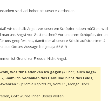
e Gedanken sind viel höher als unsere Gedanken.
n, daß wir deshalb Angst vor unserem Schöpfer haben müßten, wei
ll man uns Angst vor Gott machen? Vor unserem Schöpfer, der un
 für uns geopfert hat, damit der all unsere Schuld auf sich nimmt?
azu, aus Gottes Aussage bei Jesaja 55:8-9
ommen ist Grund zur Freude. Nicht Angst.
 wohl, was für Gedanken ich gegen
(= über)
euch hege‹
–, ›nämlich Gedanken des Heils und nicht des Leids,
gewähren.“
(Jeremia Kapitel 29, Vers 11, Menge Bibel
reden, Gott würde Ihnen Böses wollen.