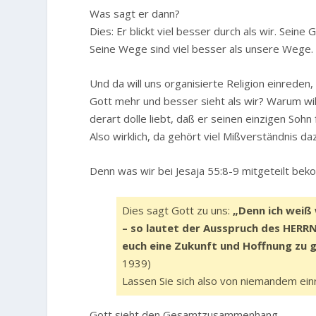
Was sagt er dann?
Dies: Er blickt viel besser durch als wir. Sein
Seine Wege sind viel besser als unsere Wege.
Und da will uns organisierte Religion einrede
Gott mehr und besser sieht als wir? Warum wi
derart dolle liebt, daß er seinen einzigen Sohn
Also wirklich, da gehört viel Mißverständnis d
Denn was wir bei Jesaja 55:8-9 mitgeteilt bek
Dies sagt Gott zu uns:
„Denn ich weiß
– so lautet der Ausspruch des HERRN 
euch eine Zukunft und Hoffnung zu 
1939)
Lassen Sie sich also von niemandem ein
Gott sieht den Gesamtzusammenhang.