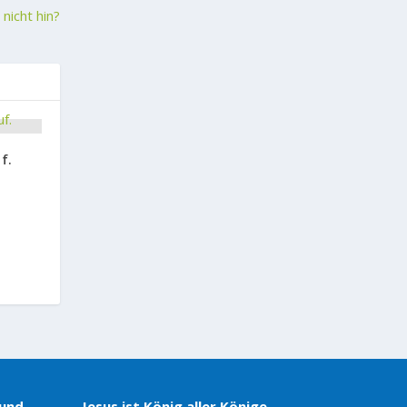
nicht hin?
f.
 und
Jesus ist König aller Könige,