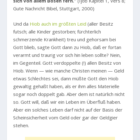
sich von allem Bösen fern.”
(Ijob Kapitel 1, Vers 8;
Gute Nachricht Bibel, Stuttgart, 2000)
Und da
Hiob auch im größten Leid
(aller Besitz
futsch; alle Kinder gestorben; fürchterlich
schmerzende Krankheit) treu und gehorsam bei
Gott blieb, sagte Gott dann zu Hiob, daß er fortan
verarmt und traurig vor sich hin leben sollte? Nein,
im Gegenteil. Gott verdoppelte (!) allen Besitz von
Hiob. Wenn — wie manche Christen meinen — Geld
etwas Schlechtes sei, dann müßte Gott den Hiob
gewaltig gehaßt haben, als er ihm alles Materielle
sogar noch doppelt gab. Aber dem ist natürlich nicht
so. Gott will, daß wir ein Leben im Überfluß haben.
Aber ein solches Leben darf nicht auf der Basis der
Scheinsicherheit vom Geld oder gar der Geldgier
stehen.