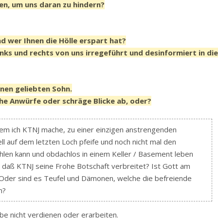
n, um uns daran zu hindern?
d wer Ihnen die Hölle erspart hat?
nks und rechts von uns irregeführt und desinformiert in di
inen geliebten Sohn.
he Anwürfe oder schräge Blicke ab, oder?
em ich KTNJ mache, zu einer einzigen anstrengenden
ll auf dem letzten Loch pfeife und noch nicht mal den
hlen kann und obdachlos in einem Keller / Basement leben
l, daß KTNJ seine Frohe Botschaft verbreitet? Ist Gott am
 Oder sind es Teufel und Dämonen, welche die befreiende
n?
be nicht verdienen oder erarbeiten.