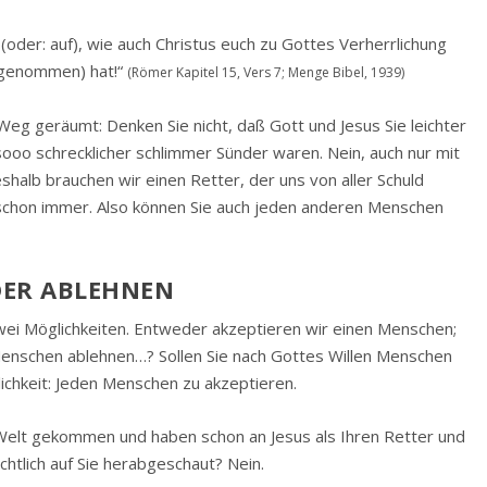
oder: auf), wie auch Christus euch zu Gottes Verherrlichung
fgenommen) hat!“
(Römer Kapitel 15, Vers 7; Menge Bibel, 1939)
eg geräumt: Denken Sie nicht, daß Gott und Jesus Sie leichter
n sooo schrecklicher schlimmer Sünder waren. Nein, auch nur mit
eshalb brauchen wir einen Retter, der uns von aller Schuld
e schon immer. Also können Sie auch jeden anderen Menschen
DER ABLEHNEN
 zwei Möglichkeiten. Entweder akzeptieren wir einen Menschen;
 Menschen ablehnen…? Sollen Sie nach Gottes Willen Menschen
lichkeit: Jeden Menschen zu akzeptieren.
ie Welt gekommen und haben schon an Jesus als Ihren Retter und
htlich auf Sie herabgeschaut? Nein.