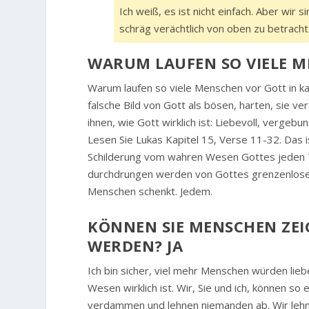
Ich weiß, es ist nicht einfach. Aber wir
schräg verächtlich von oben zu betracht
WARUM LAUFEN SO VIELE 
Warum laufen so viele Menschen vor Gott in k
falsche Bild von Gott als bösen, harten, sie v
ihnen, wie Gott wirklich ist: Liebevoll, verge
Lesen Sie Lukas Kapitel 15, Verse 11-32. Das is
Schilderung vom wahren Wesen Gottes jeden T
durchdrungen werden von Gottes grenzenloser
Menschen schenkt. Jedem.
KÖNNEN SIE MENSCHEN ZEIGE
ERDEN? JA
Ich bin sicher, viel mehr Menschen würden lie
Wesen wirklich ist. Wir, Sie und ich, können so 
verdammen und lehnen niemanden ab. Wir lehn