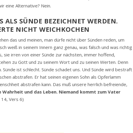
r eine Alternative? Nein.
 ALS SÜNDE BEZEICHNET WERDEN. L
RTE NICHT WEICHKOCHEN
tehen das und meinen, man dürfe nicht über Sünden reden, um
h weiß in seinem Innern ganz genau, was falsch und was richtig
os, sie irren von einer Sünde zur nächsten, immer hoffend,
 stehen zu Gott und zu seinem Wort und zu seinen Werten. Denn
. Sünde ist schlecht. Sünde schadet uns. Und Sünde wird bestraft
enschen abstrafen. Er hat seinen eigenen Sohn als Opferlamm
 Menschheit abstrafen kann. Das muß unsere herrlich befreiende,
ie Wahrheit und das Leben. Niemand kommt zum Vater
 14, Vers 6)