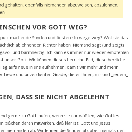
 sind gehalten, ebenfalls niemanden abzuweisen, abzulehnen,
en.
MENSCHEN VOR GOTT WEG?
aputt machende Sünden und finstere Irrwege weg? Weil sie das
erächtlich ablehnenden Richter haben. Niemand sagt (und zeigt)
bungsvoll und barmherzig. Ich kann es immer nur wieder empfehlen:
t unser Gott. Wir können dieses herrliche Bild, diese herrliche
ag aufs neue in uns aufnehmen, damit wir mehr und mehr
 Liebe und unverdienten Gnade, die er Ihnen, mir und _jedem_
N, DASS SIE NICHT ABGELEHNT W
bend gerne zu Gott laufen, wenn sie nur wüßten, wie Gottes
ein bißchen daran mitwirken, daß klar ist: Gott und Jesus
en niemanden ab. Wir lehnen die Sünden ab; aber niemals den