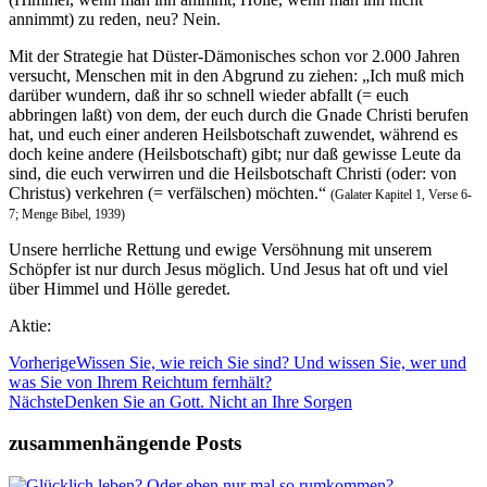
annimmt) zu reden, neu? Nein.
Mit der Strategie hat Düster-Dämonisches schon vor 2.000 Jahren
versucht, Menschen mit in den Abgrund zu ziehen:
„Ich muß mich
darüber wundern, daß ihr so schnell wieder abfallt (= euch
abbringen laßt) von dem, der euch durch die Gnade Christi berufen
hat, und euch einer anderen Heilsbotschaft zuwendet, während es
doch keine andere (Heilsbotschaft) gibt; nur daß gewisse Leute da
sind, die euch verwirren und die Heilsbotschaft Christi (oder: von
Christus) verkehren (= verfälschen) möchten.“
(Galater Kapitel 1, Verse 6-
7; Menge Bibel, 1939)
Unsere herrliche Rettung und ewige Versöhnung mit unserem
Schöpfer ist nur durch Jesus möglich. Und Jesus hat oft und viel
über Himmel und Hölle geredet.
Aktie:
Vorherige
Wissen Sie, wie reich Sie sind? Und wissen Sie, wer und
was Sie von Ihrem Reichtum fernhält?
Nächste
Denken Sie an Gott. Nicht an Ihre Sorgen
zusammenhängende Posts