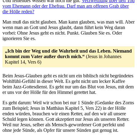
Und fehlendes Wissen war noch nie gut.
Verzweiflung über den Tod
vom Ehemann oder der Ehefrau. Darf man am offenen Grab über
die Hölle reden?
Man muß das nicht glauben. Man kann glauben, was man will. Aber
wenn man an Gott und Jesus glaubt, dann führt kein Weg daran
vorbei: Ohne Jesus geht es nicht. Punkt. Glauben Sie es. Oder
ignorieren Sie es.
„Ich bin der Weg und die Wahrheit und das Leben. Niemand
kommt zum Vater außer durch mich.“
(Jesus in Johannes
Kapitel 14, Vers 6)
Beim Jesus-Glauben geht es nicht um ein biblisch nicht begründetes
Wohlfühl-Gefühl in dieser Welt. Es geht nicht um lecker Kaffee
beim Jazz-Gottesdienst. Es geht nur um das Blut von Jesus, mit dem
er uns vor der Hölle für den Himmel gerettet hat.
Es geht darum: Weil wir schon bei nur 1 Sünde (Gedanke des Zorns
zum Beispiel; Jesus in Matthäus Kapitel 5, Vers 22) in der Hölle
enden würden, brauchen wir einen Retter, auf den wir all unsere
Schuld legen können. Gott akzeptiert nur Jesus als unseren Retter.
Weil nur Jesus, selber als Mensch-gewordener Gott perfekt und
ohne jede Sünde, als Opfer für unsere Sünden gut genug ist.