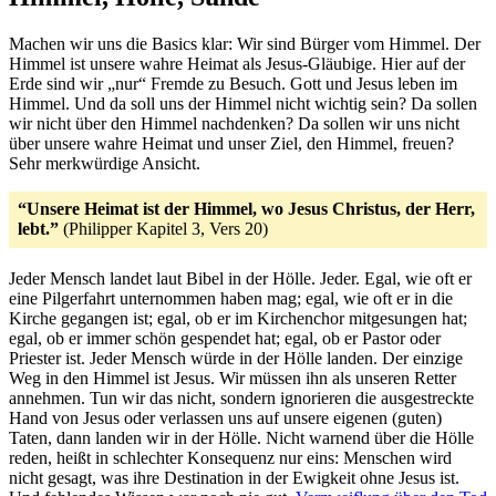
Machen wir uns die Basics klar: Wir sind Bürger vom Himmel. Der
Himmel ist unsere wahre Heimat als Jesus-Gläubige. Hier auf der
Erde sind wir „nur“ Fremde zu Besuch. Gott und Jesus leben im
Himmel. Und da soll uns der Himmel nicht wichtig sein? Da sollen
wir nicht über den Himmel nachdenken? Da sollen wir uns nicht
über unsere wahre Heimat und unser Ziel, den Himmel, freuen?
Sehr merkwürdige Ansicht.
“Unsere Heimat ist der Himmel, wo Jesus Christus, der Herr,
lebt.”
(Philipper Kapitel 3, Vers 20)
Jeder Mensch landet laut Bibel in der Hölle. Jeder. Egal, wie oft er
eine Pilgerfahrt unternommen haben mag; egal, wie oft er in die
Kirche gegangen ist; egal, ob er im Kirchenchor mitgesungen hat;
egal, ob er immer schön gespendet hat; egal, ob er Pastor oder
Priester ist. Jeder Mensch würde in der Hölle landen. Der einzige
Weg in den Himmel ist Jesus. Wir müssen ihn als unseren Retter
annehmen. Tun wir das nicht, sondern ignorieren die ausgestreckte
Hand von Jesus oder verlassen uns auf unsere eigenen (guten)
Taten, dann landen wir in der Hölle. Nicht warnend über die Hölle
reden, heißt in schlechter Konsequenz nur eins: Menschen wird
nicht gesagt, was ihre Destination in der Ewigkeit ohne Jesus ist.