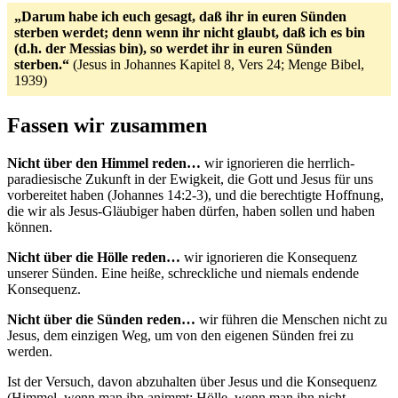
„Darum habe ich euch gesagt, daß ihr in euren Sünden
sterben werdet; denn wenn ihr nicht glaubt, daß ich es bin
(d.h. der Messias bin), so werdet ihr in euren Sünden
sterben.“
(Jesus in Johannes Kapitel 8, Vers 24; Menge Bibel,
1939)
Fassen wir zusammen
Nicht über den Himmel reden…
wir ignorieren die herrlich-
paradiesische Zukunft in der Ewigkeit, die Gott und Jesus für uns
vorbereitet haben (Johannes 14:2-3), und die berechtigte Hoffnung,
die wir als Jesus-Gläubiger haben dürfen, haben sollen und haben
können.
Nicht über die Hölle reden…
wir ignorieren die Konsequenz
unserer Sünden. Eine heiße, schreckliche und niemals endende
Konsequenz.
Nicht über die Sünden reden…
wir führen die Menschen nicht zu
Jesus, dem einzigen Weg, um von den eigenen Sünden frei zu
werden.
Ist der Versuch, davon abzuhalten über Jesus und die Konsequenz
(Himmel, wenn man ihn animmt; Hölle, wenn man ihn nicht