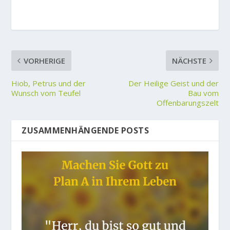
VORHERIGE
NÄCHSTE
Hiob, Petrus und der
Der Heilige Geist und der
Wunsch vom Teufel
Bau vom
Offenbarungszelt
ZUSAMMENHÄNGENDE POSTS