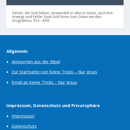
Denen, die Gott lieben, verwandelt er alles in Gutes, auch ihre
Irrwege und Fehler lässt Gott ihnen zum Guten werden.
(Augustinus, 354 - 430)
Allgemein
Antworten aus der Bibel
Zur Startseite von Keine Tricks – Nur Jesus
Email an Keine Tricks – Nur Jesus
Impressum, Datenschutz und Privatsphäre
Impressum
Datenschutz