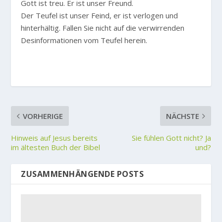
Gott ist treu. Er ist unser Freund.
Der Teufel ist unser Feind, er ist verlogen und
hinterhältig. Fallen Sie nicht auf die verwirrenden
Desinformationen vom Teufel herein.
VORHERIGE
NÄCHSTE
Hinweis auf Jesus bereits
Sie fühlen Gott nicht? Ja
im ältesten Buch der Bibel
und?
ZUSAMMENHÄNGENDE POSTS