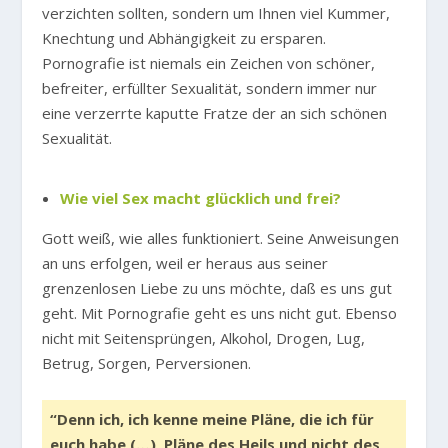
verzichten sollten, sondern um Ihnen viel Kummer,
Knechtung und Abhängigkeit zu ersparen.
Pornografie ist niemals ein Zeichen von schöner,
befreiter, erfüllter Sexualität, sondern immer nur
eine verzerrte kaputte Fratze der an sich schönen
Sexualität.
Wie viel Sex macht glücklich und frei?
Gott weiß, wie alles funktioniert. Seine Anweisungen
an uns erfolgen, weil er heraus aus seiner
grenzenlosen Liebe zu uns möchte, daß es uns gut
geht. Mit Pornografie geht es uns nicht gut. Ebenso
nicht mit Seitensprüngen, Alkohol, Drogen, Lug,
Betrug, Sorgen, Perversionen.
“Denn ich, ich kenne meine Pläne, die ich für
euch habe (…), Pläne des Heils und nicht des