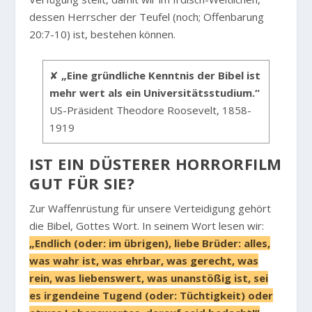
dessen Herrscher der Teufel (noch; Offenbarung
20:7-10) ist, bestehen können.
✘
„Eine gründliche Kenntnis der Bibel ist
mehr wert als ein Universitätsstudium.“
US-Präsident Theodore Roosevelt, 1858-
1919
IST EIN DÜSTERER HORRORFILM
GUT FÜR SIE?
Zur Waffenrüstung für unsere Verteidigung gehört
die Bibel, Gottes Wort. In seinem Wort lesen wir:
„Endlich (oder: im übrigen), liebe Brüder: alles,
was wahr ist, was ehrbar, was gerecht, was
rein, was liebenswert, was unanstößig ist, sei
es irgendeine Tugend (oder: Tüchtigkeit) oder