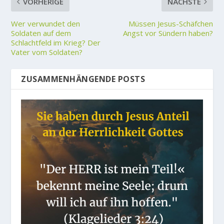
VORHERIGE
NÄCHSTE
Wer verwundet den
Müssen Jesus-Schäfchen
Soldaten auf dem
Angst vor Sündern haben?
Schlachtfeld im Krieg? Der
Vater vom Soldaten?
ZUSAMMENHÄNGENDE POSTS