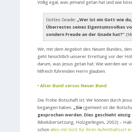
Völlig egal, was jemand getan hat und wie bö
Gottes Gnade:
„Wer ist ein Gott wie d
Überrestes seines Eigentumsvolkes vor
sondern Freude an der Gnade hat?“
(Mi
Wir, mit dem Angebot des Neuen Bundes, den G
geht hinsichtlich unserer Errettung vor der H
darum, was Jesus getan hat. Wie werden wir v
hilfreich führenden Herrn glauben.
•
Alter Bund versus Neuer Bund
Die Frohe Botschaft ist: Wir können durch Jesu
begangen haben.
„Sie
(gemeint ist die Botscha
gesprochen werden. Dies geschieht einzig 
Bibelübersetzung, Holzgerlingen, 2002) – Ha
schon
alles mit Gott für Ihren Aufenthaltsort i