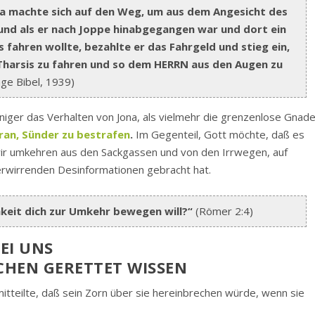
a machte sich auf den Weg, um aus dem Angesicht des
 und als er nach Joppe hinabgegangen war und dort ein
s fahren wollte, bezahlte er das Fahrgeld und stieg ein,
h Tharsis zu fahren und so dem HERRN aus den Augen zu
nge Bibel, 1939)
ger das Verhalten von Jona, als vielmehr die grenzenlose Gnad
ran, Sünder zu bestrafen
.
Im Gegenteil, Gott möchte, daß es
wir umkehren aus den Sackgassen und von den Irrwegen, auf
erwirrenden Desinformationen gebracht hat.
hkeit dich zur Umkehr bewegen will?“
(Römer 2:4)
EI UNS
CHEN GERETTET WISSEN
mitteilte, daß sein Zorn über sie hereinbrechen würde, wenn sie