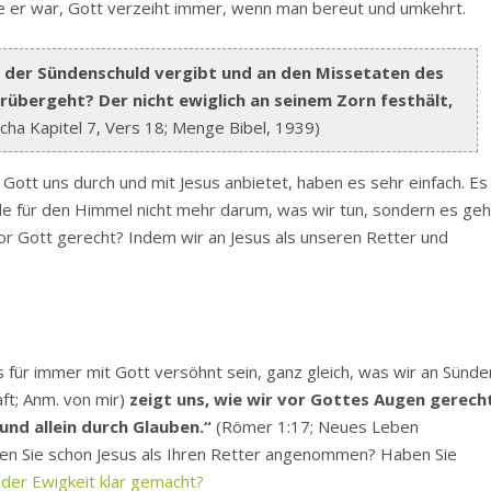
se er war, Gott verzeiht immer, wenn man bereut und umkehrt.
u, der Sündenschuld vergibt und an den Missetaten des
übergeht? Der nicht ewiglich an seinem Zorn festhält,
cha Kapitel 7, Vers 18; Menge Bibel, 1939)
ott uns durch und mit Jesus anbietet, haben es sehr einfach. Es
ölle für den Himmel nicht mehr darum, was wir tun, sondern es geh
or Gott gerecht? Indem wir an Jesus als unseren Retter und
s für immer mit Gott versöhnt sein, ganz gleich, was wir an Sünde
ft; Anm. von mir)
zeigt uns, wie wir vor Gottes Augen gerech
und allein durch Glauben.“
(Römer 1:17; Neues Leben
ben Sie schon Jesus als Ihren Retter angenommen? Haben Sie
n der Ewigkeit klar gemacht?