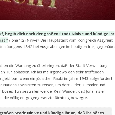
f, begib dich nach der großen Stadt Ninive und kündige ihr
ist!“
(Jona 1:2) Ninive? Die Hauptstadt vom Königreich Assyrien;
rden übrigens 1842 bei Ausgrabungen im heutigen Irak, gegenübe
chen die Warnung zu überbringen, daß der Stadt Verwüstung
en Tun ablassen. Ich las mal irgendwo den sehr treffenden
ergleichbar, wenn ein jüdischer Rabbi im Jahre 1943 aufgefordert
 Nationalsozialisten zu reisen, um dort Hitler, Himmler und
hr böses Tun bestrafen werde. Kein Wunder, daß Jona, als er
 in die völlig entgegengesetzte Richtung bewegte.
großen Stadt Ninive und kündige ihr an, daß ihr böses