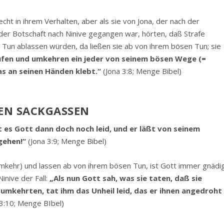
ht in ihrem Verhalten, aber als sie von Jona, der nach der
der Botschaft nach Ninive gegangen war, hörten, daß Strafe
 Tun ablassen würden, da ließen sie ab von ihrem bösen Tun; sie
rufen und umkehren ein jeder von seinem bösen Wege (=
s an seinen Händen klebt.“
(Jona 3:8; Menge Bibel)
REN SACKGASSEN
ut es Gott dann doch noch leid, und er läßt von seinem
gehen!“
(Jona 3:9; Menge Bibel)
kehr) und lassen ab von ihrem bösen Tun, ist Gott immer gnädig
nive der Fall:
„Als nun Gott sah, was sie taten, daß sie
mkehrten, tat ihm das Unheil leid, das er ihnen angedroht
3:10; Menge BIbel)