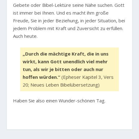
Gebete oder Bibel-Lektüre seine Nähe suchen. Gott
ist immer bei Ihnen. Und es macht ihm große
Freude, Sie in jeder Beziehung, in jeder Situation, bei
jedem Problem mit Kraft und Zuversicht zu erfüllen.
Auch heute.
„Durch die mächtige Kraft, die in uns
wirkt, kann Gott unendlich viel mehr
tun, als wir je bitten oder auch nur
hoffen würden.“
(Epheser Kapitel 3, Vers
20; Neues Leben Bibelübersetzung)
Haben Sie also einen Wunder-schönen Tag.