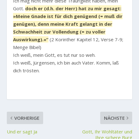
Ich mag nicht mehr diese Traurigkeit haben, mein
Gott.
doch er (d.h. der Herr) hat zu mir gesagt:
»Meine Gnade ist für dich genügend (= muß dir
genügen), denn meine Kraft gelangt in der
Schwachheit zur Vollendung (= zu voller
Auswirkung).«“
(2 Korinther Kapitel 12, Verse 7-9;
Menge Bibel)
Ich weiß, mein Gott, es tut nur so weh.
Ich weiß, Jürgensen, ich bin auch Vater. Komm, laß
dich trösten.
VORHERIGE
NÄCHSTE
Und er sagt Ja
Gott, Ihr Wohltäter und
Ihre sichere Burg