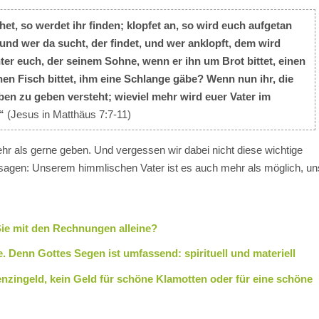
et, so werdet ihr finden; klopfet an, so wird euch aufgetan
und wer da sucht, der findet, und wer anklopft, dem wird
r euch, der seinem Sohne, wenn er ihn um Brot bittet, einen
nen Fisch bittet, ihm eine Schlange gäbe? Wenn nun ihr, die
ben zu geben versteht; wieviel mehr wird euer Vater im
“
(Jesus in Matthäus 7:7-11)
ehr als gerne geben. Und vergessen wir dabei nicht diese wichtige
ll sagen: Unserem himmlischen Vater ist es auch mehr als möglich, un
 Sie mit den Rechnungen alleine?
ge. Denn Gottes Segen ist umfassend: spirituell und materiell
enzingeld, kein Geld für schöne Klamotten oder für eine schöne