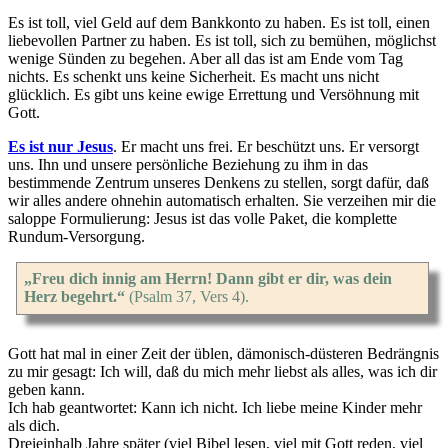
Es ist toll, viel Geld auf dem Bankkonto zu haben. Es ist toll, einen
liebevollen Partner zu haben. Es ist toll, sich zu bemühen, möglichst
wenige Sünden zu begehen. Aber all das ist am Ende vom Tag
nichts. Es schenkt uns keine Sicherheit. Es macht uns nicht
glücklich. Es gibt uns keine ewige Errettung und Versöhnung mit
Gott.
Es ist nur Jesus
. Er macht uns frei. Er beschützt uns. Er versorgt
uns. Ihn und unsere persönliche Beziehung zu ihm in das
bestimmende Zentrum unseres Denkens zu stellen, sorgt dafür, daß
wir alles andere ohnehin automatisch erhalten. Sie verzeihen mir die
saloppe Formulierung: Jesus ist das volle Paket, die komplette
Rundum-Versorgung.
„Freu dich innig am Herrn! Dann gibt er dir, was dein
Herz begehrt.“
(Psalm 37, Vers 4).
Gott hat mal in einer Zeit der üblen, dämonisch-düsteren Bedrängnis
zu mir gesagt: Ich will, daß du mich mehr liebst als alles, was ich dir
geben kann.
Ich hab geantwortet: Kann ich nicht. Ich liebe meine Kinder mehr
als dich.
Dreieinhalb Jahre später (viel Bibel lesen, viel mit Gott reden, viel