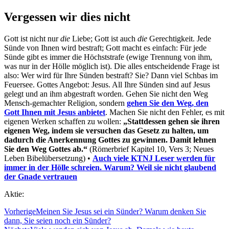
Vergessen wir dies nicht
Gott ist nicht nur
die
Liebe; Gott ist auch
die
Gerechtigkeit. Jede
Sünde von Ihnen wird bestraft; Gott macht es einfach: Für jede
Sünde gibt es immer die Höchststrafe (ewige Trennung von ihm,
was nur in der Hölle möglich ist). Die alles entscheidende Frage ist
also: Wer wird für Ihre Sünden bestraft? Sie? Dann viel Schbas im
Feuersee. Gottes Angebot: Jesus. All Ihre Sünden sind auf Jesus
gelegt und an ihm abgestraft worden. Gehen Sie nicht den Weg
Mensch-gemachter Religion, sondern
gehen Sie den Weg, den
Gott Ihnen mit Jesus anbietet
. Machen Sie nicht den Fehler, es mit
eigenen Werken schaffen zu wollen:
„Stattdessen gehen sie ihren
eigenen Weg, indem sie versuchen das Gesetz zu halten, um
dadurch die Anerkennung Gottes zu gewinnen. Damit lehnen
Sie den Weg Gottes ab.“
(Römerbrief Kapitel 10, Vers 3; Neues
Leben Bibelübersetzung) •
Auch viele KTNJ Leser werden für
immer in der Hölle schreien. Warum? Weil sie nicht glaubend
der Gnade vertrauen
Aktie:
Vorherige
Meinen Sie Jesus sei ein Sünder? Warum denken Sie
dann, Sie seien noch ein Sünder?