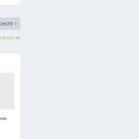
CHSTE
h Jesus ab
enn