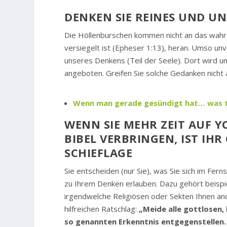
DENKEN SIE REINES UND UN
Die Höllenburschen kommen nicht an das wahre
versiegelt ist (Epheser 1:13), heran. Umso u
unseres Denkens (Teil der Seele). Dort wird u
angeboten. Greifen Sie solche Gedanken nicht 
Wenn man gerade gesündigt hat… was 
WENN SIE MEHR ZEIT AUF Y
BIBEL VERBRINGEN, IST IH
SCHIEFLAGE
Sie entscheiden (nur Sie), was Sie sich im Fer
zu Ihrem Denken erlauben. Dazu gehört beispi
irgendwelche Religiösen oder Sekten Ihnen andr
hilfreichen Ratschlag:
„Meide alle gottlosen, 
so genannten Erkenntnis entgegenstellen.