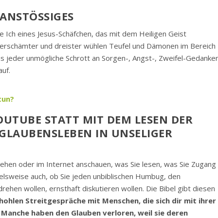
ANSTÖSSIGES
 Ich eines Jesus-Schäfchen, das mit dem Heiligen Geist
nverschämter und dreister wühlen Teufel und Dämonen im Bereich
ns jeder unmögliche Schrott an Sorgen-, Angst-, Zweifel-Gedanke
auf.
tun?
OUTUBE STATT MIT DEM LESEN DER
R GLAUBENSLEBEN IN UNSELIGER
nsehen oder im Internet anschauen, was Sie lesen, was Sie Zugang
elsweise auch, ob Sie jeden unbiblischen Humbug, den
ehen wollen, ernsthaft diskutieren wollen. Die Bibel gibt diesen
hohlen Streitgespräche mit Menschen, die sich dir mit ihrer
 Manche haben den Glauben verloren, weil sie deren