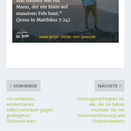
VORHERIGE
NÄCHSTE
Ich-verliebtes,
Gottesgerechtigkeit für
vermessenes
alle, die sie haben
Selbstvertrauen gegen
möchten. Nix mit
gediegenes
Vorherbestimmung und
Gottvertrauen
Präsdestination