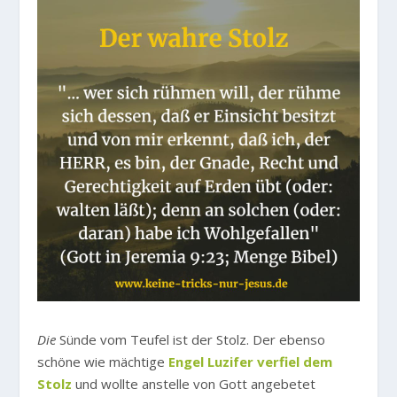
Die
Sünde vom Teufel ist der Stolz. Der ebenso
schöne wie mächtige
Engel Luzifer verfiel dem
Stolz
und wollte anstelle von Gott angebetet