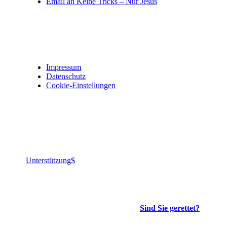
Email an Keine Tricks – Nur Jesus
Impressum, Datenschutz und Privatsphäre
Impressum
Datenschutz
Cookie-Einstellungen
Jesus ist König aller Könige, Herr aller Herren.
Gelobt ist Gott!
Unterstützung
Die wichtigste Frage, die es gibt:
Sind Sie gerettet?