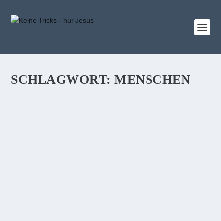
SCHLAGWORT:
MENSCHEN
DAS GESETZ GIBT DER SÜNDE KRAFT.
GOTTES GNADE BESIEGT DIE SÜNDE FÜR
IMMER
Warum liebt der Teufel die 10 Gebote und all die
Gesetze, die den Menschen durch Mose gegeben
wurden? Weil der Teufel weiß, daß kein Mensch die
Gebote einhalten kann. Nicht weil die Gebote nicht heilig
und perfekt wären…...
WEITERLESEN