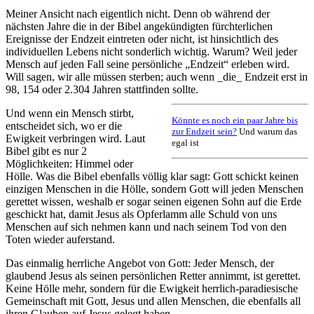
Meiner Ansicht nach eigentlich nicht. Denn ob während der
nächsten Jahre die in der Bibel angekündigten fürchterlichen
Ereignisse der Endzeit eintreten oder nicht, ist hinsichtlich des
individuellen Lebens nicht sonderlich wichtig. Warum? Weil jeder
Mensch auf jeden Fall seine persönliche „Endzeit“ erleben wird.
Will sagen, wir alle müssen sterben; auch wenn _die_ Endzeit erst in
98, 154 oder 2.304 Jahren stattfinden sollte.
Und wenn ein Mensch stirbt,
Könnte es noch ein paar Jahre bis
entscheidet sich, wo er die
zur Endzeit sein?
Und warum das
Ewigkeit verbringen wird. Laut
egal ist
Bibel gibt es nur 2
Möglichkeiten: Himmel oder
Hölle. Was die Bibel ebenfalls völlig klar sagt: Gott schickt keinen
einzigen Menschen in die Hölle, sondern Gott will jeden Menschen
gerettet wissen, weshalb er sogar seinen eigenen Sohn auf die Erde
geschickt hat, damit Jesus als Opferlamm alle Schuld von uns
Menschen auf sich nehmen kann und nach seinem Tod von den
Toten wieder auferstand.
Das einmalig herrliche Angebot von Gott: Jeder Mensch, der
glaubend Jesus als seinen persönlichen Retter annimmt, ist gerettet.
Keine Hölle mehr, sondern für die Ewigkeit herrlich-paradiesische
Gemeinschaft mit Gott, Jesus und allen Menschen, die ebenfalls all
ihren Glauben auf Jesus gelegt haben.