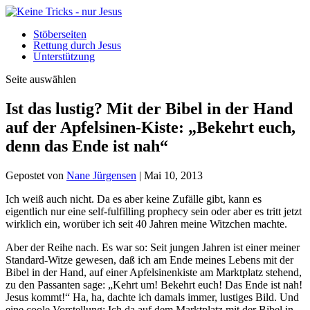
Stöberseiten
Rettung durch Jesus
Unterstützung
Seite auswählen
Ist das lustig? Mit der Bibel in der Hand
auf der Apfelsinen-Kiste: „Bekehrt euch,
denn das Ende ist nah“
Gepostet von
Nane Jürgensen
|
Mai 10, 2013
I
ch weiß auch nicht. Da es aber keine Zufälle gibt, kann es
eigentlich nur eine self-fulfilling prophecy sein oder aber es tritt jetzt
wirklich ein, worüber ich seit 40 Jahren meine Witzchen machte.
Aber der Reihe nach. Es war so: Seit jungen Jahren ist einer meiner
Standard-Witze gewesen, daß ich am Ende meines Lebens mit der
Bibel in der Hand, auf einer Apfelsinenkiste am Marktplatz stehend,
zu den Passanten sage: „Kehrt um! Bekehrt euch! Das Ende ist nah!
Jesus kommt!“ Ha, ha, dachte ich damals immer, lustiges Bild. Und
eine coole Vorstellung: Ich da auf dem Marktplatz mit der Bibel in