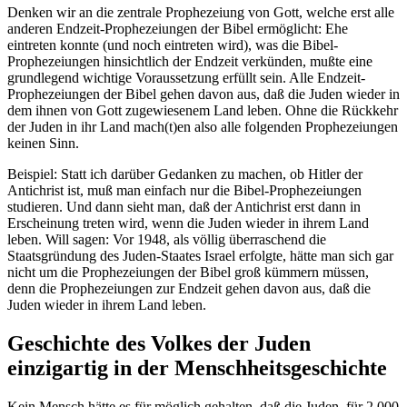
Denken wir an die zentrale Prophezeiung von Gott, welche erst alle
anderen Endzeit-Prophezeiungen der Bibel ermöglicht: Ehe
eintreten konnte (und noch eintreten wird), was die Bibel-
Prophezeiungen hinsichtlich der Endzeit verkünden, mußte eine
grundlegend wichtige Voraussetzung erfüllt sein. Alle Endzeit-
Prophezeiungen der Bibel gehen davon aus, daß die Juden wieder in
dem ihnen von Gott zugewiesenem Land leben. Ohne die Rückkehr
der Juden in ihr Land mach(t)en also alle folgenden Prophezeiungen
keinen Sinn.
Beispiel: Statt ich darüber Gedanken zu machen, ob Hitler der
Antichrist ist, muß man einfach nur die Bibel-Prophezeiungen
studieren. Und dann sieht man, daß der Antichrist erst dann in
Erscheinung treten wird, wenn die Juden wieder in ihrem Land
leben. Will sagen: Vor 1948, als völlig überraschend die
Staatsgründung des Juden-Staates Israel erfolgte, hätte man sich gar
nicht um die Prophezeiungen der Bibel groß kümmern müssen,
denn die Prophezeiungen zur Endzeit gehen davon aus, daß die
Juden wieder in ihrem Land leben.
Geschichte des Volkes der Juden
einzigartig in der Menschheitsgeschichte
Kein Mensch hätte es für möglich gehalten, daß die Juden, für 2.000