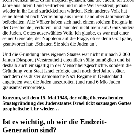
Jahre aus ihrem Land vertrieben und in alle Welt verstreut, jemals
wieder in ihr Land zurückkehren würden. Kein anderes Volk hat
seine Identität nach Vertreibung aus ihrem Land über Jahrtausende
beibehalten. Alle Völker haben sich nach einem solchen Ereignis in
der Geschichte „verloren“ und tauchten nicht mehr auf. Ganz anders
die Juden, Gottes auserwähltes Volk. Ich glaube, es war mal einer
seiner Generäle, der Napoleon auf die Frage, ob es denn Gott gäbe,
geantwortet hat: ‚Schauen Sie sich die Juden an‘.
Und die Gründung ihres eigenen Staates war nicht nur nach 2.000
Jahren Diaspora (Verstreutheit) eigentlich völlig unmöglich und ist
deshalb auch einzigartig in der Menschheitsgeschichte, sondern die
Gründung vom Staat Israel erfolgte auch noch drei Jahre später,
nachdem das düster-dämonische Nazi-Regime in Deutschland
angetreten war, die Juden auszurotten (und rund 6 Mio Juden
grausamst ermordete).
Kurzum, seit dem 15. Mai 1948, der völlig überraschenden
Staatsgründung des Judenstaates Israel tickt sozusagen Gottes
prophetische Uhr wieder…
Ist es wichtig, ob wir die Endzeit-
Generation sind?