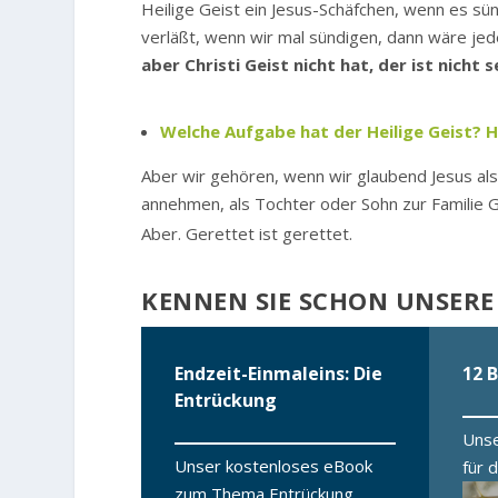
Heilige Geist ein Jesus-Schäfchen, wenn es sü
verläßt, wenn wir mal sündigen, dann wäre je
aber Christi Geist nicht hat, der ist nicht s
Welche Aufgabe hat der Heilige Geist? H
Aber wir gehören, wenn wir glaubend Jesus als
annehmen, als Tochter oder Sohn zur Familie G
Aber. Gerettet ist gerettet.
KENNEN SIE SCHON UNSERE
Endzeit-Einmaleins: Die
12 B
Entrückung
Unse
Unser kostenloses eBook
für 
zum Thema Entrückung