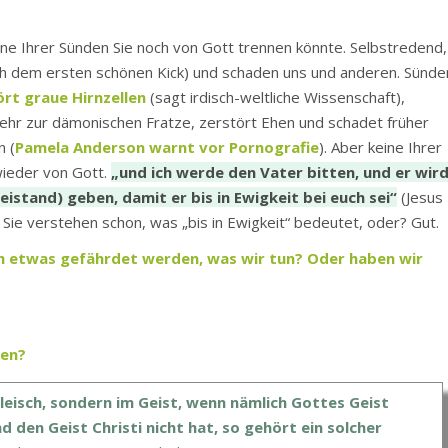
eine Ihrer Sünden Sie noch von Gott trennen könnte. Selbstredend,
ch dem ersten schönen Kick) und schaden uns und anderen. Sünde
ört graue Hirnzellen
(sagt irdisch-weltliche Wissenschaft),
ehr zur dämonischen Fratze, zerstört Ehen und schadet früher
n (
Pamela Anderson warnt vor Pornografie
). Aber keine Ihrer
wieder von Gott.
„und ich werde den Vater bitten, und er wir
eistand) geben, damit er bis in Ewigkeit bei euch sei“
(Jesus
• Sie verstehen schon, was „bis in Ewigkeit“ bedeutet, oder? Gut.
h etwas gefährdet werden, was wir tun? Oder haben wir
hen?
Fleisch, sondern im Geist, wenn nämlich Gottes Geist
 den Geist Christi nicht hat, so gehört ein solcher