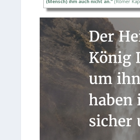
(Mensch) ihm auch nicht an.“
(Römer Kapit