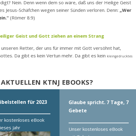
ndigt? Nein. Denn wenn dem so wäre, daß uns der Heilige Geist
des Jesus-Schäfchen wegen seiner Sünden verloren. Denn:
„Wer
ein.“
(Römer 8:9)
eiliger Geist und Gott ziehen an einem Strang
 unseren Retter, der uns für immer mit Gott versöhnt hat,
ottes. Da gibt es kein Vertun mehr. Da gibt es kein
kleingedrucktes
 AKTUELLEN KTNJ EBOOKS?
ibelstellen für 2023
Glaube spricht. 7 Tage, 7
Gebete
r kostenloses eBook
dieses Jahr
Unser kostenloses eBook