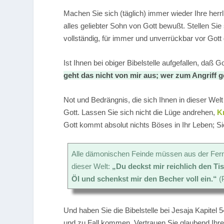
Machen Sie sich (täglich) immer wieder Ihre herrli
alles geliebter Sohn von Gott bewußt. Stellen Si
vollständig, für immer und unverrückbar vor Gott
Ist Ihnen bei obiger Bibelstelle aufgefallen, daß G
geht das nicht von mir aus; wer zum Angriff g
Not und Bedrängnis, die sich Ihnen in dieser We
Gott. Lassen Sie sich nicht die Lüge andrehen,
K
Gott kommt absolut nichts Böses in Ihr Leben; Si
Alle dämonischen Feinde müssen aus der Fern
dieser Welt:
„Du deckst mir reichlich den Ti
Öl und schenkst mir den Becher voll ein.“
(
Und haben Sie die Bibelstelle bei Jesaja Kapitel 
und zu Fall kommen. Vertrauen Sie glaubend Ihre