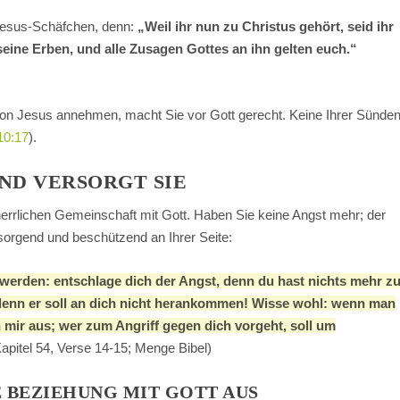
s Jesus-Schäfchen, denn:
„Weil ihr nun zu Christus gehört, seid ihr
ine Erben, und alle Zusagen Gottes an ihn gelten euch.“
on Jesus annehmen, macht Sie vor Gott gerecht. Keine Ihrer Sünde
10:17
).
ND VERSORGT SIE
 herrlichen Gemeinschaft mit Gott. Haben Sie keine Angst mehr; der
rsorgend und beschützend an Ihrer Seite:
 werden: entschlage dich der Angst, denn du hast nichts mehr z
 denn er soll an dich nicht herankommen! Wisse wohl: wenn man
n mir aus; wer zum Angriff gegen dich vorgeht, soll um
Kapitel 54, Verse 14-15; Menge Bibel)
E BEZIEHUNG MIT GOTT AUS