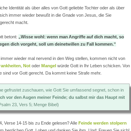
che Identität als über alles von Gott geliebte Tochter oder als über
e sich immer wieder bewußt in die Gnade von Jesus, die Sie
 gerecht macht.
ott betont:
„Wisse wohl: wenn man Angriffe auf dich macht, so
egen dich vorgeht, soll um deinetwillen zu Fall kommen.“
lt immer wieder mal nervend in den Weg stellen, kommen nicht von
rankheiten
,
Not
oder
Mangel
würde Gott in Ihr Leben schicken. Von
e sind vor Gott gerecht. Da kommt keine Strafe mehr.
e gefrustet zuschauen, wie Gott Sie umfassend segnet, schon in
sch vor den Augen meiner Feinde; du salbst mir das Haupt mit
Psalm 23, Vers 5; Menge Bibel)
54, Verse 14-15 bis zu Ende gelesen? Alle
Feinde werden stolpern
m herrlichen Gott. Loben und danken Sie ihm. Und: Freuen Sie sich!