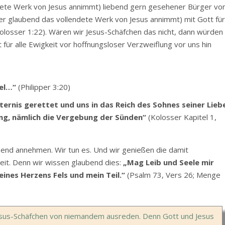
endete Werk von Jesus annimmt) liebend gern gesehener Bürger vo
 der glaubend das vollendete Werk von Jesus annimmt) mit Gott fü
Kolosser 1:22). Wären wir Jesus-Schäfchen das nicht, dann würden
 für alle Ewigkeit vor hoffnungsloser Verzweiflung vor uns hin
el…“
(Philipper 3:20)
ternis gerettet und uns in das Reich des Sohnes seiner Lieb
ung, nämlich die Vergebung der Sünden“
(Kolosser Kapitel 1,
end annehmen. Wir tun es. Und wir genießen die damit
t. Denn wir wissen glaubend dies:
„Mag Leib und Seele mir
ines Herzens Fels und mein Teil.“
(Psalm 73, Vers 26; Menge
s Jesus-Schäfchen von niemandem ausreden. Denn Gott und Jesus