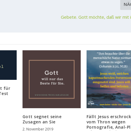
NÄ
Gebete. Gott möchte, daß wir mit
t für
Test
Gott segnet seine
Fällt Jesus erschroc
Zusagen an Sie
vom Thron wegen
Pornografie, Anal-P
2. November 2019