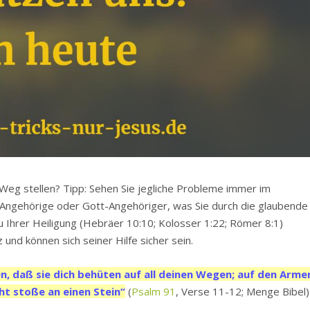
 Weg stellen? Tipp: Sehen Sie jegliche Probleme immer im
t-Angehörige oder Gott-Angehöriger, was Sie durch die glaubende
Ihrer Heiligung (Hebräer 10:10; Kolosser 1:22; Römer 8:1)
und können sich seiner Hilfe sicher sein.
en, daß sie dich behüten auf all deinen Wegen; auf den Arme
ht stoße an einen Stein“
(
Psalm 91
, Verse 11-12; Menge Bibel)