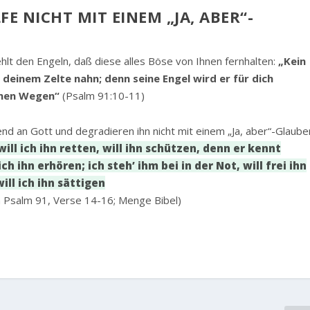
E NICHT MIT EINEM „JA, ABER“-
ehlt den Engeln, daß diese alles Böse von Ihnen fernhalten:
„Kein
 deinem Zelte nahn; denn seine Engel wird er für dich
einen Wegen“
(Psalm 91:10-11)
end an Gott und degradieren ihn nicht mit einem „Ja, aber“-Glaube
will ich ihn retten, will ihn schützen, denn er kennt
h ihn erhören; ich steh’ ihm bei in der Not, will frei ihn
ll ich ihn sättigen
n Psalm 91, Verse 14-16; Menge Bibel)