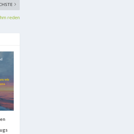
CHSTE
 ihm reden
ken
lugs