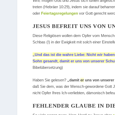
Wie
mögen Gott und Jesus sich fühlen angesicht
treten (Hebräer 10:29), indem sie darauf beharre
oder
Feiertagsregelungen
vor Gott gerecht wer
JESUS BEFREIT UNS VON 
Diese Religiösen wollen dem Opfer vom Mensch-
Schbas (!) in der Ewigkeit mit solch einer Einstell
„Und das ist die wahre Liebe: Nicht wir haben 
Sohn gesandt, damit er uns von unserer Schul
Bibelübersetzung)
Haben Sie gelesen?
„damit
er
uns von unserer 
daß Sie dem, was der Mensch-gewordene Gott Je
nicht Opfer Ihres Ich-verliebten, dämonisch befeu
FEHLENDER GLAUBE IN DI