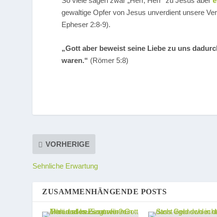
So viele sagen zwar „Herr, Herr“ zu Jesus aber
e
gewaltige Opfer von Jesus unverdient unsere Ver
Epheser 2:8-9).
„Gott aber beweist seine Liebe zu uns dadurch
waren.“
(Römer 5:8)
VORHERIGE
Sehnliche Erwartung
ZUSAMMENHÄNGENDE POSTS