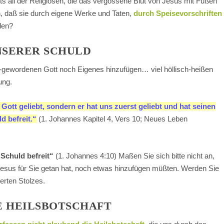
s all der Religiösen, die das vergossene Blut von Jesus mit Füßen
n, daß sie durch eigene Werke und Taten,
durch Speisevorschriften
den?
UNSERER SCHULD
gewordenen Gott noch Eigenes hinzufügen… viel höllisch-heißen
ung.
Gott geliebt, sondern er hat uns zuerst geliebt und hat seinen
d befreit.“
(1. Johannes Kapitel 4, Vers 10; Neues Leben
Schuld befreit“
(1. Johannes 4:10) Maßen Sie sich bitte nicht an,
sus für Sie getan hat, noch etwas hinzufügen müßten. Werden Sie
erten Stolzes.
E HEILSBOTSCHAFT