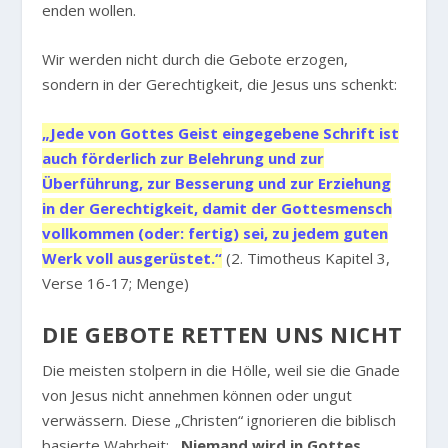
enden wollen.
Wir werden nicht durch die Gebote erzogen,
sondern in der Gerechtigkeit, die Jesus uns schenkt:
„Jede von Gottes Geist eingegebene Schrift ist
auch förderlich zur Belehrung und zur
Überführung, zur Besserung und zur Erziehung
in der Gerechtigkeit, damit der Gottesmensch
vollkommen (oder: fertig) sei, zu jedem guten
Werk voll ausgerüstet.“
(2. Timotheus Kapitel 3,
Verse 16-17; Menge)
DIE GEBOTE RETTEN UNS NICHT
Die meisten stolpern in die Hölle, weil sie die Gnade
von Jesus nicht annehmen können oder ungut
verwässern. Diese „Christen“ ignorieren die biblisch
basierte Wahrheit:
„Niemand wird in Gottes