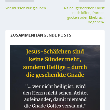
Wir müssen nur glauben
Als neugeborener Christ
noch kiffen, Pornos
gucken oder Ehebruch
begehen?
ZUSAMMENHÄNGENDE POSTS