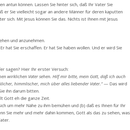
 antun können. Lassen Sie hinter sich, daß Ihr Vater Sie
aß er Sie vielleicht sogar an andere Männer für deren kaputten
ter sich. Mit Jesus können Sie das. Nichts ist Ihnen mit Jesus
u sehen und anzunehmen.
 Er hat Sie erschaffen. Er hat Sie haben wollen. Und er wird Sie
fer sagen? Hier Ihr erster Versuch:
nen wirklichen Vater sehen. Hilf mir bitte, mein Gott, daß ich auch
licher, himmlischer, mich über alles liebender Vater.“
— Das wird
ie ihn darum bitten.
elt Gott eh die ganze Zeit.
e sich um mehr Nähe zu ihm bemühen und (b) daß es Ihnen für Ihr
 wenn Sie mehr und mehr dahin kommen, Gott als das zu sehen, wa
Vater.