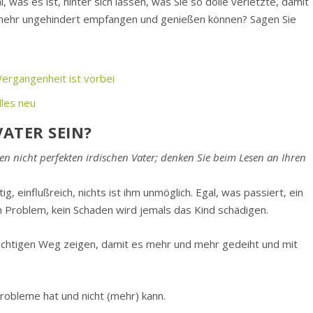
l, was es ist, hinter sich lassen, was Sie so dolle verletzte, damit
mehr ungehindert empfangen und genießen können? Sagen Sie
Vergangenheit ist vorbei
lles neu
ATER SEIN?
ren nicht perfekten irdischen Vater; denken Sie beim Lesen an Ihren
tig, einflußreich, nichts ist ihm unmöglich. Egal, was passiert, ein
n Problem, kein Schaden wird jemals das Kind schädigen.
 richtigen Weg zeigen, damit es mehr und mehr gedeiht und mit
Probleme hat und nicht (mehr) kann.