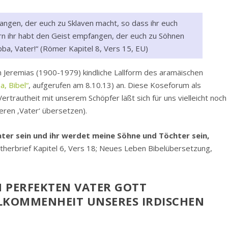
fangen, der euch zu Sklaven macht, so dass ihr euch
n ihr habt den Geist empfangen, der euch zu Söhnen
bba, Vater!“ (Römer Kapitel 8, Vers 15, EU)
im Jeremias (1900-1979) kindliche Lallform des aramäischen
a, Bibel“
, aufgerufen am 8.10.13) an. Diese Koseforum als
trautheit mit unserem Schöpfer läßt sich für uns vielleicht noch
eren ‚Vater‘ übersetzen).
ter sein und ihr werdet meine Söhne und Töchter sein,
ntherbrief Kapitel 6, Vers 18; Neues Leben Bibelübersetzung,
 PERFEKTEN VATER GOTT
LKOMMENHEIT UNSERES IRDISCHEN