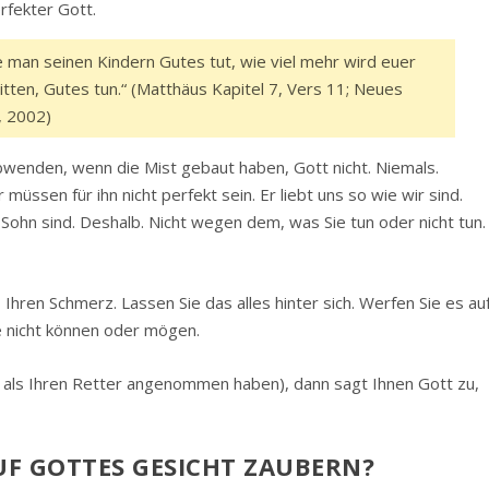
rfekter Gott.
ie man seinen Kindern Gutes tut, wie viel mehr wird euer
tten, Gutes tun.“ (Matthäus Kapitel 7, Vers 11; Neues
, 2002)
bwenden, wenn die Mist gebaut haben, Gott nicht. Niemals.
müssen für ihn nicht perfekt sein. Er liebt uns so wie wir sind.
n Sohn sind. Deshalb. Nicht wegen dem, was Sie tun oder nicht tun.
Ihren Schmerz. Lassen Sie das alles hinter sich. Werfen Sie es au
e nicht können oder mögen.
s als Ihren Retter angenommen haben), dann sagt Ihnen Gott zu,
UF GOTTES GESICHT ZAUBERN?