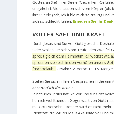
Gottes an Sie) Ihrer Seele (Gedanken, Gefühle
umgekehrt. Viele lassen sich vom Körper (oh, i
ihrer Seele (ach, ich fühle mich so traurig un
sich so schlecht fühlen.
Erneuern Sie Ihr Den
VOLLER SAFT UND KRAFT
Durch Jesus sind Sie vor Gott gerecht. Deshalb 
Oder wollen Sie sich vom Teufel den Zweifel-
sproßt gleich dem Palmbaum, er wächst wie a
sprossen sie reich in den Vorhöfen unsers Gott
frischbelaubt“
(Psalm 92, Verse 13-15; Menge 
Stellen Sie sich in Ihren Gesprächen in die un
Aber darf ich das denn?
Ja natürlich. Jesus hat Sie vor und für Gott 
herrlich wohltuenden Gegenwart von Gott rau
mit Gott versöhnt. Besser wird es nicht mehr
Identität, die wir als Jesus-Gläubige vor und m