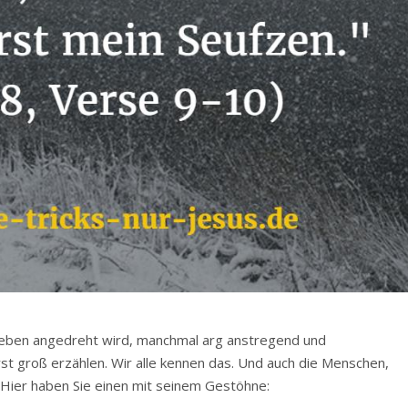
 Leben angedreht wird, manchmal arg anstregend und
rst groß erzählen. Wir alle kennen das. Und auch die Menschen,
 Hier haben Sie einen mit seinem Gestöhne: