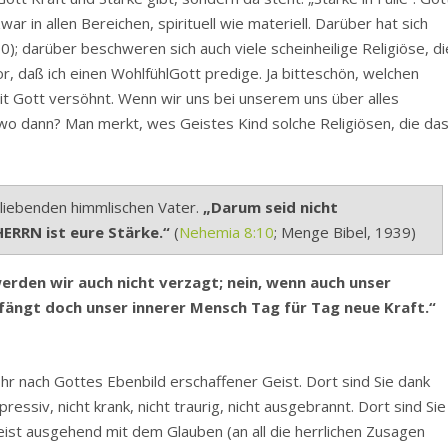
war in allen Bereichen, spirituell wie materiell. Darüber hat sich
); darüber beschweren sich auch viele scheinheilige Religiöse, di
, daß ich einen WohlfühlGott predige. Ja bitteschön, welchen
mit Gott versöhnt. Wenn wir uns bei unserem uns über alles
 wo dann? Man merkt, wes Geistes Kind solche Religiösen, die da
 liebenden himmlischen Vater.
„Darum seid nicht
ERRN ist eure Stärke.“
(
Nehemia 8:10
; Menge Bibel, 1939)
rden wir auch nicht verzagt; nein, wenn auch unser
ängt doch unser innerer Mensch Tag für Tag neue Kraft.“
 Ihr nach Gottes Ebenbild erschaffener Geist. Dort sind Sie dank
pressiv, nicht krank, nicht traurig, nicht ausgebrannt. Dort sind Sie
eist ausgehend mit dem Glauben (an all die herrlichen Zusagen