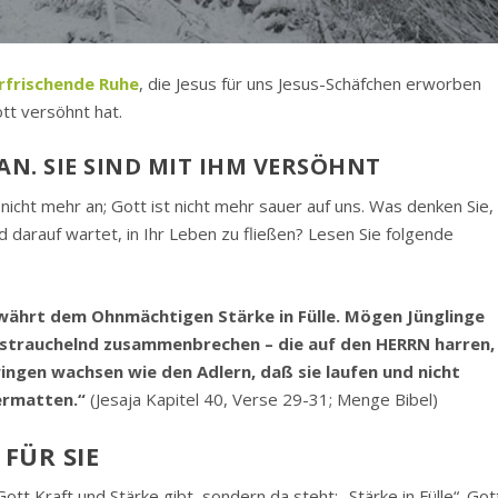
rfrischende Ruhe
, die Jesus für uns Jesus-Schäfchen erworben
ott versöhnt hat.
AN. SIE SIND MIT IHM VERSÖHNT
nicht mehr an; Gott ist nicht mehr sauer auf uns. Was denken Sie,
nd darauf wartet, in Ihr Leben zu fließen? Lesen Sie folgende
währt dem Ohnmächtigen Stärke in Fülle. Mögen Jünglinge
strauchelnd zusammenbrechen – die auf den HERRN harren,
ngen wachsen wie den Adlern, daß sie laufen und nicht
ermatten.“
(Jesaja Kapitel 40, Verse 29-31; Menge Bibel)
FÜR SIE
ott Kraft und Stärke gibt, sondern da steht: „Stärke in Fülle“. Got