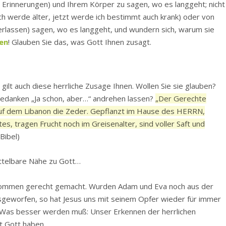
, Erinnerungen) und Ihrem Körper zu sagen, wo es langgeht; nicht
ch werde älter, jetzt werde ich bestimmt auch krank) oder von
d verlassen) sagen, wo es langgeht, und wundern sich, warum sie
ken
! Glauben Sie das, was Gott Ihnen zusagt.
gilt auch diese herrliche Zusage Ihnen. Wollen Sie sie glauben?
Gedanken „Ja schon, aber…“ andrehen lassen?
„Der Gerechte
uf dem Libanon die Zeder. Gepflanzt im Hause des HERRN,
es, tragen Frucht noch im Greisenalter, sind voller Saft und
Bibel)
mittelbare Nähe zu Gott…
vollkommen gerecht gemacht. Wurden Adam und Eva noch aus der
sgeworfen, so hat Jesus uns mit seinem Opfer wieder für immer
. Was besser werden muß: Unser Erkennen der herrlichen
it Gott haben.