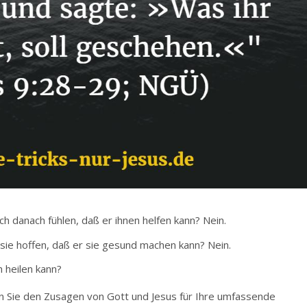
ch danach fühlen, daß er ihnen helfen kann? Nein.
 sie hoffen, daß er sie gesund machen kann? Nein.
h heilen kann?
en Sie den Zusagen von Gott und Jesus für Ihre umfassende