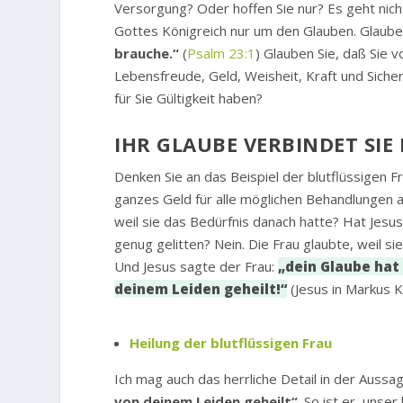
Versorgung? Oder hoffen Sie nur? Es geht nicht
Gottes Königreich nur um den Glauben. Glaube
brauche.“
(
Psalm 23:1
) Glauben Sie, daß Sie
Lebensfreude, Geld, Weisheit, Kraft und Siche
für Sie Gültigkeit haben?
IHR GLAUBE VERBINDET SIE
Denken Sie an das Beispiel der blutflüssigen Frau
ganzes Geld für alle möglichen Behandlungen
weil sie das Bedürfnis danach hatte? Hat Jesus
genug gelitten? Nein. Die Frau glaubte, weil sie
Und Jesus sagte der Frau:
„dein Glaube hat 
deinem Leiden geheilt!“
(Jesus in Markus K
Heilung der blutflüssigen Frau
Ich mag auch das herrliche Detail in der Aussag
von deinem Leiden geheilt“
. So ist er, unser