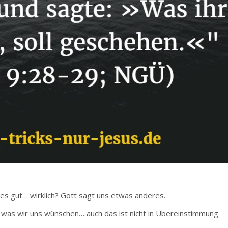
les gut… wirklich? Gott sagt uns etwas anderes.
, was wir uns wünschen… auch das ist nicht in Übereinstimmung