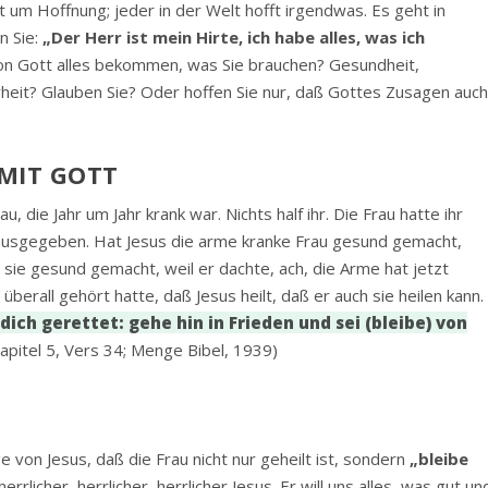
 um Hoffnung; jeder in der Welt hofft irgendwas. Es geht in
n Sie:
„Der Herr ist mein Hirte, ich habe alles, was ich
 von Gott alles bekommen, was Sie brauchen? Gesundheit,
rheit? Glauben Sie? Oder hoffen Sie nur, daß Gottes Zusagen auc
 MIT GOTT
, die Jahr um Jahr krank war. Nichts half ihr. Die Frau hatte ihr
 ausgegeben. Hat Jesus die arme kranke Frau gesund gemacht,
 sie gesund gemacht, weil er dachte, ach, die Arme hat jetzt
 überall gehört hatte, daß Jesus heilt, daß er auch sie heilen kann.
dich gerettet: gehe hin in Frieden und sei (bleibe) von
apitel 5, Vers 34; Menge Bibel, 1939)
e von Jesus, daß die Frau nicht nur geheilt ist, sondern
„bleibe
 herrlicher, herrlicher, herrlicher Jesus. Er will uns alles, was gut un