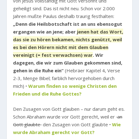
von Jesus vollständig mit Gott versöhnt und
geheiligt sind. Das ist nicht neu. Schon vor 2.000
Jahren mußte Paulus deshalb traurig festhalten:
„Denn die Heilsbotschaft ist an uns ebensogut
ergangen wie an jene; aber
jenen hat das Wort,
das sie zu hören bekamen, nichts genützt, weil
es bei den Hörern nicht mit dem Glauben
vereinigt (= fest verwachsen) war
. Wir
dagegen, die wir zum Glauben gekommen sind,
gehen in die Ruhe ein“
(Hebräer Kapitel 4, Verse
2-3, Menge Bibel; farblich hervorgehoben durch
mich) •
Warum finden so wenige Christen den
Frieden und die Ruhe Gottes?
Den Zusagen von Gott glauben – nur darum geht es.
Schon Abraham wurde vor Gott gerecht, weil er
an
Gott glaubte
den Zusagen von Gott glaubte •
Wie
wurde Abraham gerecht vor Gott?