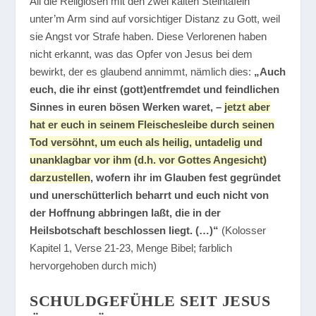
All die Religiösen mit den zwei kalten Steintafeln
unter’m Arm sind auf vorsichtiger Distanz zu Gott, weil
sie Angst vor Strafe haben. Diese Verlorenen haben
nicht erkannt, was das Opfer von Jesus bei dem
bewirkt, der es glaubend annimmt, nämlich dies:
„Auch
euch, die ihr einst (gott)entfremdet und feindlichen
Sinnes in euren bösen Werken waret, –
jetzt aber
hat er euch in seinem Fleischesleibe durch seinen
Tod versöhnt, um euch als heilig, untadelig und
unanklagbar vor ihm (d.h. vor Gottes Angesicht)
darzustellen
, wofern ihr im Glauben fest gegründet
und unerschütterlich beharrt und euch nicht von
der Hoffnung abbringen laßt, die in der
Heilsbotschaft beschlossen liegt. (…)“
(Kolosser
Kapitel 1, Verse 21-23, Menge Bibel; farblich
hervorgehoben durch mich)
SCHULDGEFÜHLE SEIT JESUS