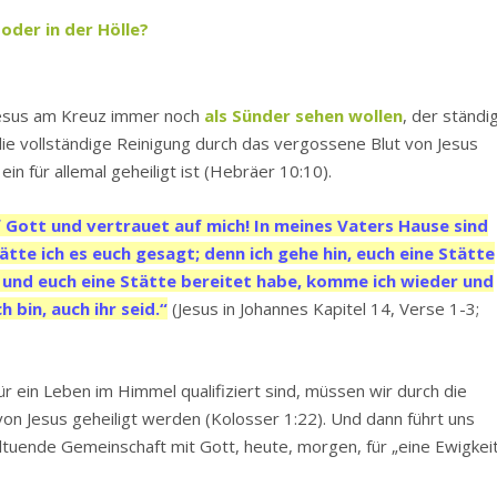
oder in der Hölle?
h Jesus am Kreuz immer noch
als Sünder sehen wollen
, der ständi
ie vollständige Reinigung durch das vergossene Blut von Jesus
n für allemal geheiligt ist (Hebräer 10:10).
f Gott und vertrauet auf mich! In meines Vaters Hause sind
tte ich es euch gesagt; denn ich gehe hin, euch eine Stätte
 und euch eine Stätte bereitet habe, komme ich wieder und
 bin, auch ihr seid.“
(Jesus in Johannes Kapitel 14, Verse 1-3;
ür ein Leben im Himmel qualifiziert sind, müssen wir durch die
 Jesus geheiligt werden (Kolosser 1:22). Und dann führt uns
ltuende Gemeinschaft mit Gott, heute, morgen, für „eine Ewigkei