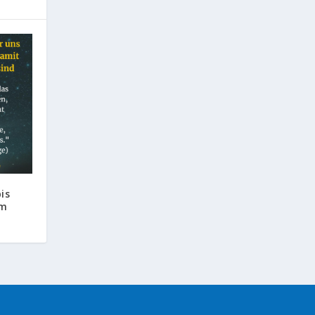
is
um