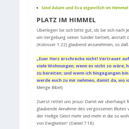
Sind Adam und Eva eigentlich im Himmel 
PLATZ IM HIMMEL
Überlegen Sie sich bitte gut, ob Sie sich nac
um Vergebung seiner Sünder bettelt, anstatt d
(Kolosser 1:22) glaubend anzunehmen, so daß ei
„Euer Herz erschrecke nicht! Vertrauet au
viele Wohnungen; wenn es nicht so wäre, hä
zu bereiten; und wenn ich hingegangen bin
werde euch zu mir nehmen, damit da, wo ich
Menge Bibel)
Zuerst rettet uns Jesus: Damit wir überhaupt f
glaubende Annahme des vergossenen Blutes von
der Heilige Geist mehr und mehr in die so woh
von Ewigkeiten“ (Daniel 7:18)