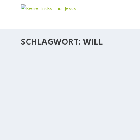
SCHLAGWORT:
WILL
GELD, HABSUCHT, GELDGIER, DIE BIBEL UN
Geld ist nichts Schlimmes. Welcher Vater will, daß 
kommen? Es wirft kein gutes Licht auf unseren himml
WEITERLESEN
IST DURCH JESUS JEDER GERETTET?
Fallen wir nicht auf die Desinformation herein, Gott