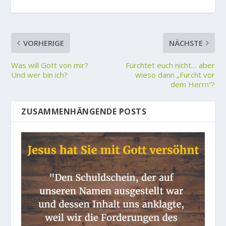
VORHERIGE
NÄCHSTE
Was will Gott von mir?
Fürchtet euch nicht… aber
Und wer bin ich?
wieso dann „Furcht vor
dem Herrn“?
ZUSAMMENHÄNGENDE POSTS