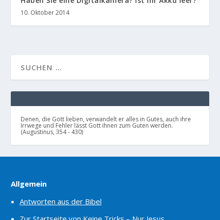
Haben Sie eine Digitalkamera? Ist Ihr Akku leer?
10. Oktober 2014
Denen, die Gott lieben, verwandelt er alles in Gutes, auch ihre
Irrwege und Fehler lässt Gott ihnen zum Guten werden.
(Augustinus, 354 - 430)
Allgemein
Antworten aus der Bibel
Zur Startseite von Keine Tricks – Nur Jesus