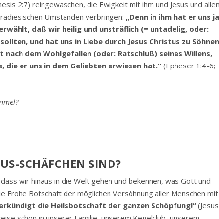
esis 2:7) reingewaschen, die Ewigkeit mit ihm und Jesus und alle
paradiesischen Umständen verbringen:
„Denn in ihm hat er uns j
wählt, daß wir heilig und unsträflich (= untadelig, oder:
ollten, und hat uns in Liebe durch Jesus Christus zu Söhnen
 nach dem Wohlgefallen (oder: Ratschluß) seines Willens,
, die er uns in dem Geliebten erwiesen hat.“
(Epheser 1:4-6;
immel?
ESUS-SCHÄFCHEN SIND?
, dass wir hinaus in die Welt gehen und bekennen, was Gott und
 die Frohe Botschaft der möglichen Versöhnung aller Menschen mit
 verkündigt die Heilsbotschaft der ganzen Schöpfung!“
(Jesus
weise schon in unserer Familie, unserem Kegelclub, unserem