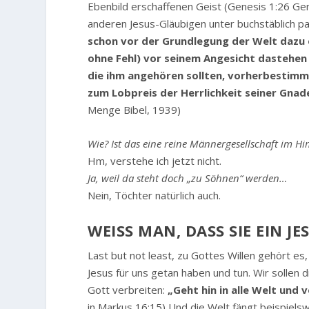
Ebenbild erschaffenen Geist (Genesis 1:26 Gen
anderen Jesus-Gläubigen unter buchstäblich 
schon vor der Grundlegung der Welt dazu er
ohne Fehl) vor seinem Angesicht dastehen s
die ihm angehören sollten, vorherbestimmt
zum Lobpreis der Herrlichkeit seiner Gnade
Menge Bibel, 1939)
Wie? Ist das eine reine Männergesellschaft im H
Hm, verstehe ich jetzt nicht.
Ja, weil da steht doch „zu Söhnen“ werden…
Nein, Töchter natürlich auch.
WEISS MAN, DASS SIE EIN J
Last but not least, zu Gottes Willen gehört es
Jesus für uns getan haben und tun. Wir sollen
Gott verbreiten:
„Geht hin in alle Welt und
in Markus 16:15) Und die Welt fängt beispiels