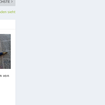
CHSTE
nden sieht
en von