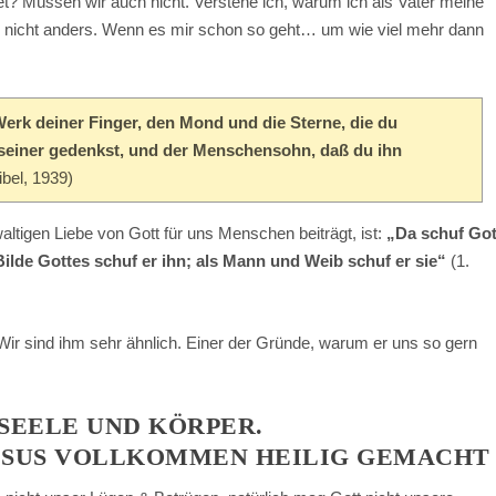
t? Müssen wir auch nicht. Verstehe ich, warum ich als Vater meine
gar nicht anders. Wenn es mir schon so geht… um wie viel mehr dann
erk deiner Finger, den Mond und die Sterne, die du
 seiner gedenkst, und der Menschensohn, daß du ihn
bel, 1939)
altigen Liebe von Gott für uns Menschen beiträgt, ist:
„Da schuf Got
lde Gottes schuf er ihn; als Mann und Weib schuf er sie“
(1.
Wir sind ihm sehr ähnlich. Einer der Gründe, warum er uns so gern
 SEELE UND KÖRPER.
JESUS VOLLKOMMEN HEILIG GEMACHT