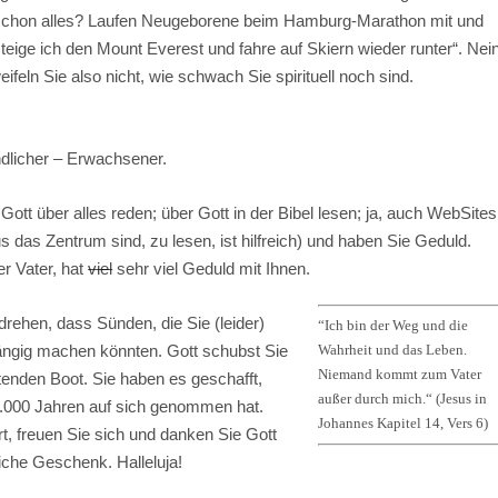
schon alles? Laufen Neugeborene beim Hamburg-Marathon mit und
teige ich den Mount Everest und fahre auf Skiern wieder runter“. Nein
eln Sie also nicht, wie schwach Sie spirituell noch sind.
dlicher – Erwachsener.
t Gott über alles reden; über Gott in der Bibel lesen; ja, auch WebSites
 das Zentrum sind, zu lesen, ist hilfreich) und haben Sie Geduld.
er Vater, hat
viel
sehr viel Geduld mit Ihnen.
drehen, dass Sünden, die Sie (leider)
“Ich bin der Weg und die
Wahrheit und das Leben.
ängig machen könnten. Gott schubst Sie
Niemand kommt zum Vater
enden Boot. Sie haben es geschafft,
außer durch mich.“ (Jesus in
 2.000 Jahren auf sich genommen hat.
Johannes Kapitel 14, Vers 6)
t, freuen Sie sich und danken Sie Gott
iche Geschenk. Halleluja!