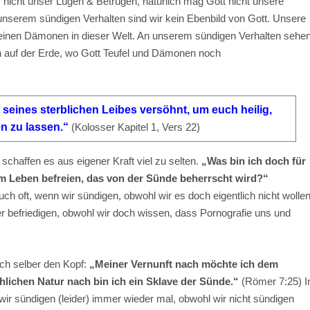
 nicht unser Lügen & Betrügen, natürlich mag Gott nicht unsere
 unserem sündigen Verhalten sind wir kein Ebenbild von Gott. Unsere
einen Dämonen in dieser Welt. An unserem sündigen Verhalten sehe
en auf der Erde, wo Gott Teufel und Dämonen noch
 seines sterblichen Leibes versöhnt, um euch heilig,
en zu lassen.“
(Kolosser Kapitel 1, Vers 22)
chaffen es aus eigener Kraft viel zu selten.
„Was bin ich doch für
m Leben befreien, das von der Sünde beherrscht wird?“
ch oft, wenn wir sündigen, obwohl wir es doch eigentlich nicht wollen
 befriedigen, obwohl wir doch wissen, dass Pornografie uns und
ich selber den Kopf:
„Meiner Vernunft nach möchte ich dem
lichen Natur nach bin ich ein Sklave der Sünde.“
(Römer 7:25) I
ir sündigen (leider) immer wieder mal, obwohl wir nicht sündigen