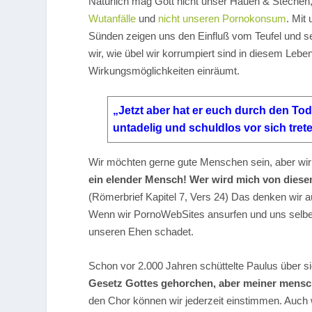
Natürlich mag Gott nicht unser Hauen & Stechen,
Wutanfälle
und
nicht unseren Pornokonsum
. Mit
Sünden zeigen uns den Einfluß vom Teufel und s
wir, wie übel wir korrumpiert sind in diesem Leb
Wirkungsmöglichkeiten einräumt.
„Jetzt aber hat er euch durch den Tod
untadelig und schuldlos vor sich tret
Wir möchten gerne gute Menschen sein, aber wir s
ein elender Mensch! Wer wird mich von diese
(Römerbrief Kapitel 7, Vers 24) Das denken wir au
Wenn wir PornoWebSites ansurfen und uns selber
unseren Ehen schadet.
Schon vor 2.000 Jahren schüttelte Paulus über s
Gesetz Gottes gehorchen, aber meiner mensch
den Chor können wir jederzeit einstimmen. Auch w