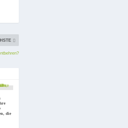
HSTE
entbehren?
m
hre
e
n, die