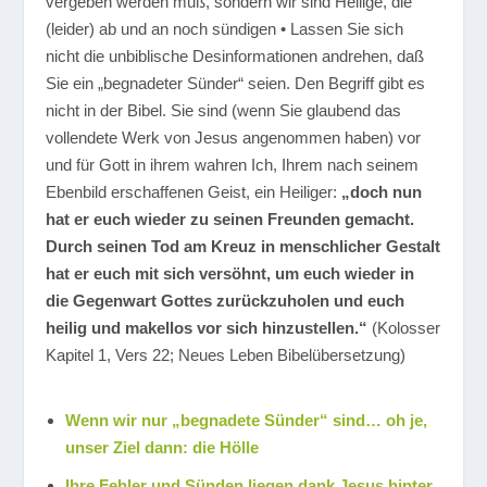
vergeben werden muß, sondern wir sind Heilige, die
(leider) ab und an noch sündigen • Lassen Sie sich
nicht die unbiblische Desinformationen andrehen, daß
Sie ein „begnadeter Sünder“ seien. Den Begriff gibt es
nicht in der Bibel. Sie sind (wenn Sie glaubend das
vollendete Werk von Jesus angenommen haben) vor
und für Gott in ihrem wahren Ich, Ihrem nach seinem
Ebenbild erschaffenen Geist, ein Heiliger:
„doch nun
hat er euch wieder zu seinen Freunden gemacht.
Durch seinen Tod am Kreuz in menschlicher Gestalt
hat er euch mit sich versöhnt, um euch wieder in
die Gegenwart Gottes zurückzuholen und euch
heilig und makellos vor sich hinzustellen.“
(Kolosser
Kapitel 1, Vers 22; Neues Leben Bibelübersetzung)
Wenn wir nur „begnadete Sünder“ sind… oh je,
unser Ziel dann: die Hölle
Ihre Fehler und Sünden liegen dank Jesus hinter