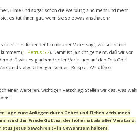
cher, Filme und sogar schon die Werbung sind mehr und mehr
ie, es tut Ihnen gut, wenn Sie so etwas anschauen?
 über alles liebender himmlischer Vater sagt, wir sollen ihm
m kümmert (
1. Petrus 5:7
). Damit ist ja nicht gemeint, daß wir vor
ern daß wir uns glaubend voller Vertrauen auf den Fels Gott
erstand vieles erledigen können. Beispiel: Wir öffnen
och einen weiteren, wichtigen Ratschlag: Stellen wir das, was wah
kens:
der Lage eure Anliegen durch Gebet und Flehen verbunden
 wird der Friede Gottes, der höher ist als aller Verstand,
ristus Jesus bewahren (= in Gewahrsam halten).