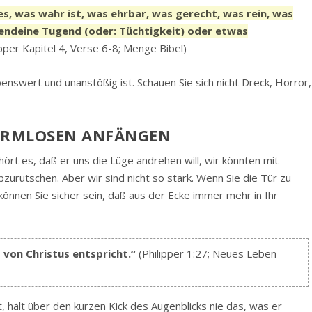
lles, was wahr ist, was ehrbar, was gerecht, was rein, was
rgendeine Tugend (oder: Tüchtigkeit) oder etwas
ipper Kapitel 4, Verse 6-8; Menge Bibel)
enswert und unanstößig ist. Schauen Sie sich nicht Dreck, Horror,
HARMLOSEN ANFÄNGEN
ört es, daß er uns die Lüge andrehen will, wir könnten mit
urutschen. Aber wir sind nicht so stark. Wenn Sie die Tür zu
nnen Sie sicher sein, daß aus der Ecke immer mehr in Ihr
t von Christus entspricht.“
(Philipper 1:27; Neues Leben
t, hält über den kurzen Kick des Augenblicks nie das, was er