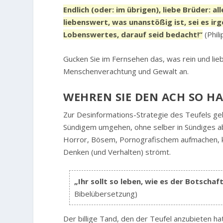
Endlich (oder: im übrigen), liebe Brüder: a
liebenswert, was unanstößig ist, sei es i
Lobenswertes, darauf seid bedacht!“
(Phil
Gucken Sie im Fernsehen das, was rein und lieb
Menschenverachtung und Gewalt an.
WEHREN SIE DEN ACH SO 
Zur Desinformations-Strategie des Teufels geh
Sündigem umgehen, ohne selber in Sündiges abz
Horror, Bösem, Pornografischem aufmachen, kö
Denken (und Verhalten) strömt.
„Ihr sollt so leben, wie es der Botschaf
Bibelübersetzung)
Der billige Tand, den der Teufel anzubieten ha