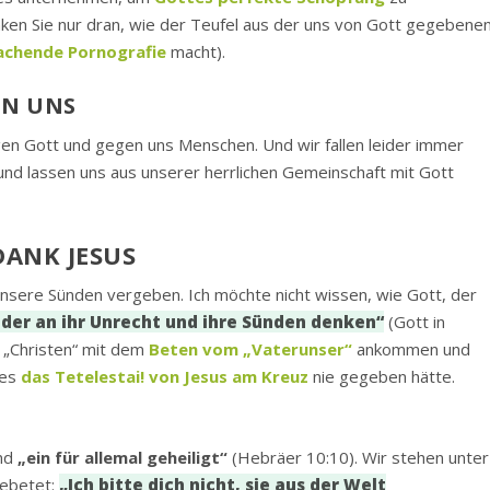
nken Sie nur dran, wie der Teufel aus der uns von Gott gegebene
achende Pornografie
macht).
EN UNS
en Gott und gegen uns Menschen. Und wir fallen leider immer
und lassen uns aus unserer herrlichen Gemeinschaft mit Gott
ANK JESUS
 unsere Sünden vergeben. Ich möchte nicht wissen, wie Gott, der
eder an ihr Unrecht und ihre Sünden denken“
(Gott in
g „Christen“ mit dem
Beten vom „Vaterunser“
ankommen und
 es
das Tetelestai! von Jesus am Kreuz
nie gegeben hätte.
ind
„ein für allemal geheiligt“
(Hebräer 10:10). Wir stehen unter
gebetet:
„Ich bitte dich nicht, sie aus der Welt