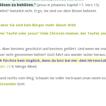
Bösen zu behüten.“
(Jesus in Johannes Kapitel 17, Vers 15)
ehnt? Natürlich nicht. Ergo, Sie sind vor dem Bösen behütet.
, aber Sie sind kein Bürger mehr dieser Welt
er Teufel oder Jesus? Viele Christen meinen, der Teufel, un
. Aber bestens geschützt und bestens geführt. Und wenn wir ma
er nicht genommen hätten? Gott führt uns wieder sicher heraus:
h fürchte kein Unglück, denn du bist bei mir: dein Hirtensta
alm 23
:4; Menge Bibel)
ks und rechts vom Weg. Schauen Sie voller Vertrauen (man nennt es
ützenden
Gott.