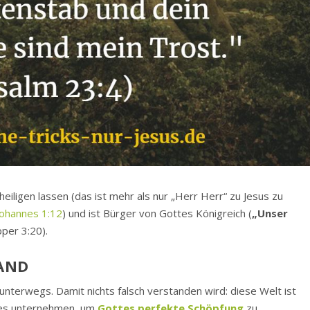
eiligen lassen (das ist mehr als nur „Herr Herr“ zu Jesus zu
Johannes 1:12
) und ist Bürger von Gottes Königreich (
„Unser
ipper 3:20).
AND
unterwegs. Damit nichts falsch verstanden wird: diese Welt ist
les unternehmen, um
Gottes perfekte Schöpfung
zu