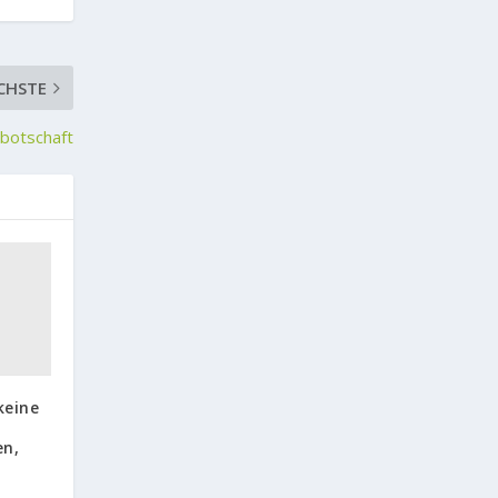
CHSTE
sbotschaft
keine
en,