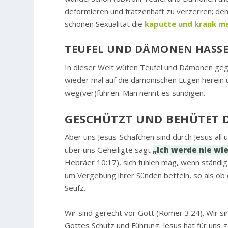
deformieren und fratzenhaft zu verzerren; de
schönen Sexualität die
kaputte und krank m
TEUFEL UND DÄMONEN HASS
In dieser Welt wüten Teufel und Dämonen geg
wieder mal auf die dämonischen Lügen herein 
weg(ver)führen. Man nennt es sündigen.
GESCHÜTZT UND BEHÜTET D
Aber uns Jesus-Schäfchen sind durch Jesus all
über uns Geheiligte sagt
„Ich werde nie wi
Hebräer 10:17), sich fühlen mag, wenn ständi
um Vergebung ihrer Sünden betteln, so als ob
Seufz.
Wir sind gerecht vor Gott (Römer 3:24). Wir s
Gottes Schutz und Führung. Jesus hat für uns 